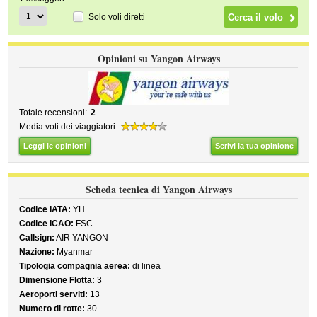
Solo voli diretti
Opinioni su Yangon Airways
Totale recensioni:
2
Media voti dei viaggiatori:
Leggi le opinioni
Scrivi la tua opinione
Scheda tecnica di Yangon Airways
Codice IATA:
YH
Codice ICAO:
FSC
Callsign:
AIR YANGON
Nazione:
Myanmar
Tipologia compagnia aerea:
di linea
Dimensione Flotta:
3
Aeroporti serviti:
13
Numero di rotte:
30