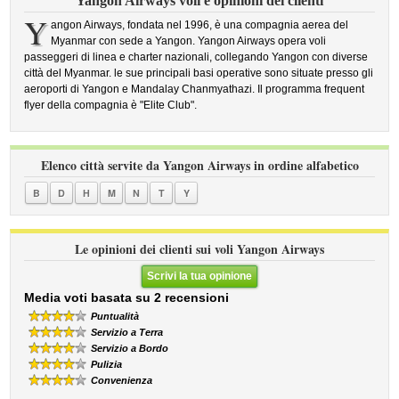
Yangon Airways voli e opinioni dei clienti
Y
angon Airways, fondata nel 1996, è una compagnia aerea del
Myanmar con sede a Yangon. Yangon Airways opera voli
passeggeri di linea e charter nazionali, collegando Yangon con diverse
città del Myanmar. le sue principali basi operative sono situate presso gli
aeroporti di Yangon e Mandalay Chanmyathazi. Il programma frequent
flyer della compagnia è "Elite Club".
Elenco città servite da Yangon Airways in ordine alfabetico
B
D
H
M
N
T
Y
Le opinioni dei clienti sui voli Yangon Airways
Scrivi la tua opinione
Media voti basata su 2 recensioni
Puntualità
Servizio a Terra
Servizio a Bordo
Pulizia
Convenienza