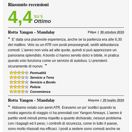
Riassunto recensioni
4,4
SU 5
Ottimo
Rotta
Yangon - Mandalay
Filipe
30 ottobre 2010
“
E' stata una piacevole esperienza, anche se la partenza era alle 6,30
del mattino. Volo su un ATR con posti preassegnati, sedili abbastanza
comodi. L'aereo non vola ad alte quote, quindi si può apprezzare un
panorama splendido. A bordo ci hanno servito dolci e bibite, in pratica
questo volo funziona come un servizio di autobus. Li prenderò
”
sicuramente di nuovo.
Puntualità
Servizio a Terra
Servizio a Bordo
Pulizia
Convenienza
Rotta
Yangon - Mandalay
Alaysia
20 luglio 2010
“
Abbiamo volato con aerei ATR. Eravamo un po' scettici quando la
nostra agenzia di viaggio ci ha prenotati con Yangon Airways. L'aereo è
partito venti minuti prima rispetto a quanto dichiarato, nessun problema
con i bagagli ed il peso, i controlli di sicurezza, come in tutto il paese,
sono molto rilassati ma efficaci. I posti a sedere sono comodi anche se