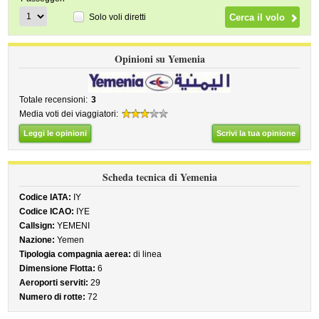
Solo voli diretti
Opinioni su Yemenia
Totale recensioni:
3
Media voti dei viaggiatori:
Leggi le opinioni
Scrivi la tua opinione
Scheda tecnica di Yemenia
Codice IATA:
IY
Codice ICAO:
IYE
Callsign:
YEMENI
Nazione:
Yemen
Tipologia compagnia aerea:
di linea
Dimensione Flotta:
6
Aeroporti serviti:
29
Numero di rotte:
72