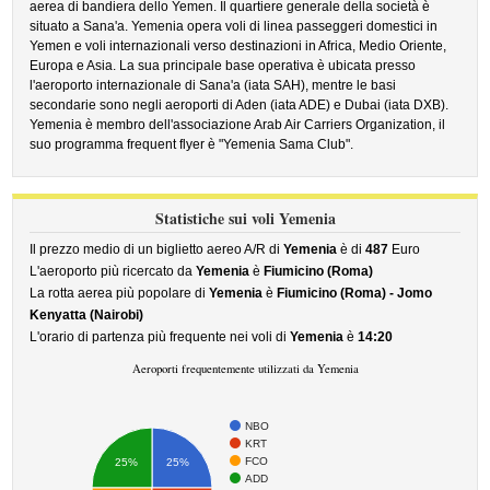
aerea di bandiera dello Yemen. Il quartiere generale della società è
situato a Sana'a. Yemenia opera voli di linea passeggeri domestici in
Yemen e voli internazionali verso destinazioni in Africa, Medio Oriente,
Europa e Asia. La sua principale base operativa è ubicata presso
l'aeroporto internazionale di Sana'a (iata SAH), mentre le basi
secondarie sono negli aeroporti di Aden (iata ADE) e Dubai (iata DXB).
Yemenia è membro dell'associazione Arab Air Carriers Organization, il
suo programma frequent flyer è "Yemenia Sama Club".
Statistiche sui voli Yemenia
Il prezzo medio di un biglietto aereo A/R di
Yemenia
è di
487
Euro
L'aeroporto più ricercato da
Yemenia
è
Fiumicino (Roma)
La rotta aerea più popolare di
Yemenia
è
Fiumicino (Roma) - Jomo
Kenyatta (Nairobi)
L'orario di partenza più frequente nei voli di
Yemenia
è
14:20
Aeroporti frequentemente utilizzati da Yemenia
NBO
KRT
FCO
25%
25%
ADD