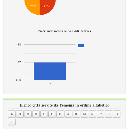
25%
25%
Prezzi medi mensili dei voli A/R Yemenia
488
…
487
486
dic
Elenco città servite da Yemenia in ordine alfabetico
A
B
C
D
F
G
H
J
K
M
N
P
R
S
T