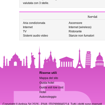
valutata con 3 stelle.
Servizi
Aria condizionata
Ascensore
Internet
Internet (wireless)
TV
Ristorante
Sistemi audio video
Stanze non fumatori
Risorse utili
Mappa del sito
Guida hotel
Guida voli low cost
Hotel
Autonoleggio
Copyright © Ardisia Srl 2026
- P.IVA: IT02999840214. Tutti i diritti sono riservati.