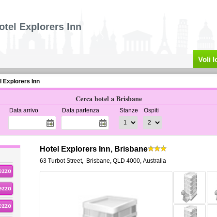
otel Explorers Inn
Voli 
l Explorers Inn
Cerca hotel a Brisbane
Data arrivo
Data partenza
Stanze
Ospiti
Hotel Explorers Inn, Brisbane
63 Turbot Street
,
Brisbane
,
QLD 4000,
Australia
rezzo
rezzo
rezzo