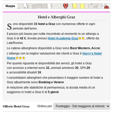
Mappa
Hotel e Alberghi Graz
S
ono disponibili
33 hotel a Graz
con numerose offerte in ogni
periodo dell'anno.
Il prezzo più basso per notte riscontrato al momento in un albergo a
Graz è di
42 €
, trovato presso
Hotel Academia Graz
, offerto da
LateRooms.
Le catene alberghiere disponibili a Graz sono
Best Western, Accor
.
L'albergo con la miglior valutazione dei clienti a Graz è
Harry's Hotel
Home
.
Per quanto riguarda le disponibilità dei servizi, gli hotel a Graz
con
accesso a internet
sono
32
,
animali ammessi
30
,
SPA
29
e
accessibilità disabili
16
.
I consolidatori alberghieri che presentano il maggior numero di hotel a
Graz attualmente sono
Booking e Venere
.
In relazione alle statistiche di permanenza, la durata media di un
soggiorno in hotel a Graz è di
5 giorni
.
Offerte Hotel Graz
Ordina per