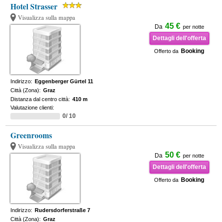
Hotel Strasser
Visualizza sulla mappa
45 €
Da
per notte
Dettagli dell'offerta
Booking
Offerto da
Indirizzo:
Eggenberger Gürtel 11
Città (Zona):
Graz
Distanza dal centro città:
410 m
Valutazione clienti:
0/ 10
Greenrooms
Visualizza sulla mappa
50 €
Da
per notte
Dettagli dell'offerta
Booking
Offerto da
Indirizzo:
Rudersdorferstraße 7
Città (Zona):
Graz