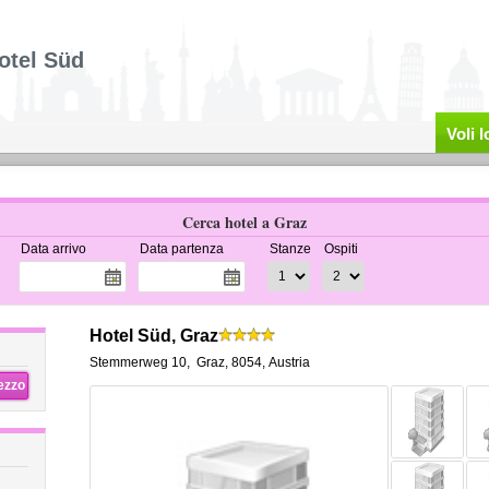
otel Süd
Voli 
Cerca hotel a Graz
Data arrivo
Data partenza
Stanze
Ospiti
Hotel Süd, Graz
Stemmerweg 10
,
Graz
,
8054,
Austria
rezzo