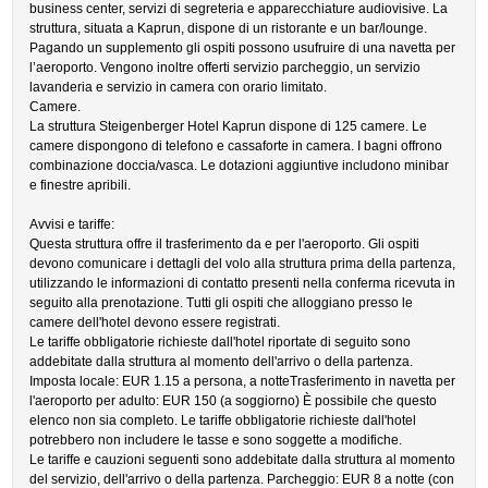
business center, servizi di segreteria e apparecchiature audiovisive. La
struttura, situata a Kaprun, dispone di un ristorante e un bar/lounge.
Pagando un supplemento gli ospiti possono usufruire di una navetta per
l’aeroporto. Vengono inoltre offerti servizio parcheggio, un servizio
lavanderia e servizio in camera con orario limitato.
Camere.
La struttura Steigenberger Hotel Kaprun dispone di 125 camere. Le
camere dispongono di telefono e cassaforte in camera. I bagni offrono
combinazione doccia/vasca. Le dotazioni aggiuntive includono minibar
e finestre apribili.
Avvisi e tariffe:
Questa struttura offre il trasferimento da e per l'aeroporto. Gli ospiti
devono comunicare i dettagli del volo alla struttura prima della partenza,
utilizzando le informazioni di contatto presenti nella conferma ricevuta in
seguito alla prenotazione. Tutti gli ospiti che alloggiano presso le
camere dell'hotel devono essere registrati.
Le tariffe obbligatorie richieste dall'hotel riportate di seguito sono
addebitate dalla struttura al momento dell'arrivo o della partenza.
Imposta locale: EUR 1.15 a persona, a notteTrasferimento in navetta per
l'aeroporto per adulto: EUR 150 (a soggiorno) È possibile che questo
elenco non sia completo. Le tariffe obbligatorie richieste dall'hotel
potrebbero non includere le tasse e sono soggette a modifiche.
Le tariffe e cauzioni seguenti sono addebitate dalla struttura al momento
del servizio, dell'arrivo o della partenza. Parcheggio: EUR 8 a notte (con