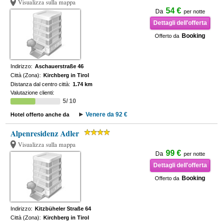
Visualizza sulla mappa
54 €
Da
per notte
Dettagli dell'offerta
Booking
Offerto da
Indirizzo:
Aschauerstraße 46
Città (Zona):
Kirchberg in Tirol
Distanza dal centro città:
1.74 km
Valutazione clienti:
5/ 10
Venere da 92 €
Hotel offerto anche da
Alpenresidenz Adler
Visualizza sulla mappa
99 €
Da
per notte
Dettagli dell'offerta
Booking
Offerto da
Indirizzo:
Kitzbüheler Straße 64
Città (Zona):
Kirchberg in Tirol