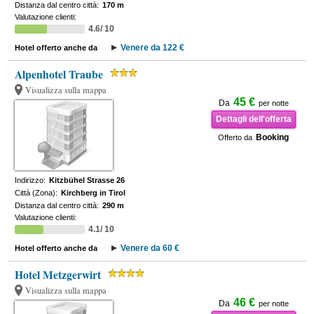
Distanza dal centro città:
170 m
Valutazione clienti:
4.6/ 10
Venere da 122 €
Hotel offerto anche da
Alpenhotel Traube
Visualizza sulla mappa
45 €
Da
per notte
Dettagli dell'offerta
Booking
Offerto da
Indirizzo:
Kitzbühel Strasse 26
Città (Zona):
Kirchberg in Tirol
Distanza dal centro città:
290 m
Valutazione clienti:
4.1/ 10
Venere da 60 €
Hotel offerto anche da
Hotel Metzgerwirt
Visualizza sulla mappa
46 €
Da
per notte