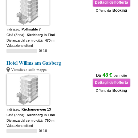
Dettagli dell'offerta
Booking
Offerto da
Indirizzo:
Pöllmühle 7
Città (Zona):
Kirchberg in Tirol
Distanza dal centro città:
470 m
Valutazione clienti:
0/ 10
Hotel Willms am Gaisberg
Visualizza sulla mappa
48 €
Da
per notte
Dettagli dell'offerta
Booking
Offerto da
Indirizzo:
Kirchangerweg 13
Città (Zona):
Kirchberg in Tirol
Distanza dal centro città:
760 m
Valutazione clienti:
0/ 10