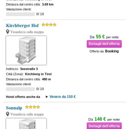
Distanza dal centro città:
3.69 km
Valutazione clienti:
0/ 10
Kirchberger Hof
Visualizza sulla mappa
55 €
Da
per notte
Dettagli dell'offerta
Booking
Offerto da
Indirizzo:
Seestraße 3
Città (Zona):
Kirchberg in Tirol
Distanza dal centro città:
480 m
Valutazione clienti:
0/ 10
Venere da 150 €
Hotel offerto anche da
Sonnalp
Visualizza sulla mappa
146 €
Da
per notte
Dettagli dell'offerta