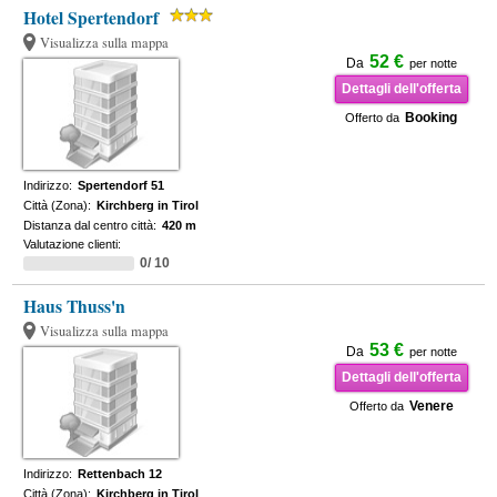
Hotel Spertendorf
Visualizza sulla mappa
52 €
Da
per notte
Dettagli dell'offerta
Booking
Offerto da
Indirizzo:
Spertendorf 51
Città (Zona):
Kirchberg in Tirol
Distanza dal centro città:
420 m
Valutazione clienti:
0/ 10
Haus Thuss'n
Visualizza sulla mappa
53 €
Da
per notte
Dettagli dell'offerta
Venere
Offerto da
Indirizzo:
Rettenbach 12
Città (Zona):
Kirchberg in Tirol