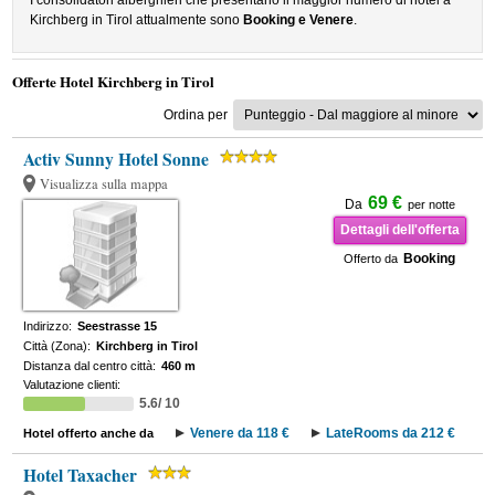
I consolidatori alberghieri che presentano il maggior numero di hotel a
Kirchberg in Tirol attualmente sono
Booking e Venere
.
Offerte Hotel Kirchberg in Tirol
Ordina per
Activ Sunny Hotel Sonne
Visualizza sulla mappa
69 €
Da
per notte
Dettagli dell'offerta
Booking
Offerto da
Indirizzo:
Seestrasse 15
Città (Zona):
Kirchberg in Tirol
Distanza dal centro città:
460 m
Valutazione clienti:
5.6/ 10
Venere da 118 €
LateRooms da 212 €
Hotel offerto anche da
Hotel Taxacher