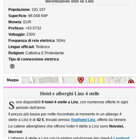
Informazioni utili su Linz
Popolazione
: 191.107
Superficie
: 96.048 KM²
Moneta
: EUR
Prefisso
: +43 0732
Voltaggio
: 230V
Frequenza di rete elettrica
: 50Hz
Lingue ufficiali
: Tedesco
Religioni
: Cattolica E Protestante.
Tipo di connessione elettrica
Mappa
Hotel e alberghi Linz 4 stelle
S
ono disponibili
9 hotel 4 stelle a Linz
, con numerose offerte in ogni
periodo dell'anno.
Il prezzo più basso per notte riscontrato al momento in un albergo 4
stelle a Linz è di
42 €
, trovato presso
Youthotel Linz
, offerto da Venere.
Le catene alberghiere che offrono hotel 4 stelle a Linz sono
Novotel,
Marriott
.
L'albergo 4 stelle a Linz con la miglior valutazione dei clienti è
Landgraf