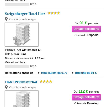
Valutazione clienti:
0/ 10
Steigenberger Hotel Linz
Visualizza sulla mappa
91 €
Da
per notte
Dettagli dell'offerta
Expedia
Offerto da
Indirizzo:
Am Winterhafen 13
Città (Zona):
Linz
Distanza dal centro città:
2.12 km
Valutazione clienti:
0/ 10
Hotels.com da 91 €
Booking da 91 €
Hotel offerto anche da
Hotel Prielmayerhof
Visualizza sulla mappa
112 €
Da
per notte
Dettagli dell'offerta
Booking
Offerto da