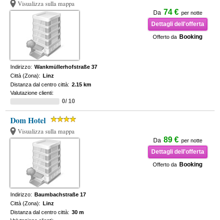
Visualizza sulla mappa
74 €
Da
per notte
Dettagli dell'offerta
Booking
Offerto da
Indirizzo:
Wankmüllerhofstraße 37
Città (Zona):
Linz
Distanza dal centro città:
2.15 km
Valutazione clienti:
0/ 10
Dom Hotel
Visualizza sulla mappa
89 €
Da
per notte
Dettagli dell'offerta
Booking
Offerto da
Indirizzo:
Baumbachstraße 17
Città (Zona):
Linz
Distanza dal centro città:
30 m