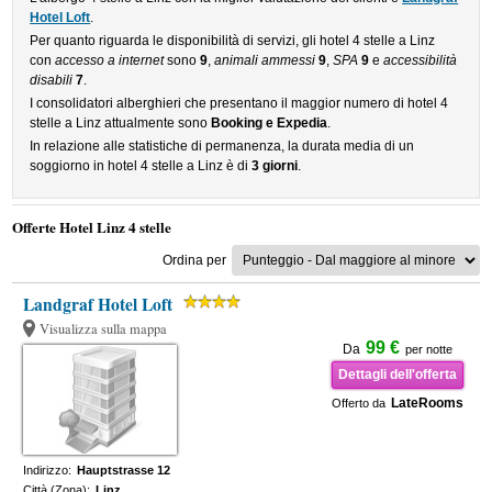
Hotel Loft
.
Per quanto riguarda le disponibilità di servizi, gli hotel 4 stelle a Linz
con
accesso a internet
sono
9
,
animali ammessi
9
,
SPA
9
e
accessibilità
disabili
7
.
I consolidatori alberghieri che presentano il maggior numero di hotel 4
stelle a Linz attualmente sono
Booking e Expedia
.
In relazione alle statistiche di permanenza, la durata media di un
soggiorno in hotel 4 stelle a Linz è di
3 giorni
.
Offerte Hotel Linz 4 stelle
Ordina per
Landgraf Hotel Loft
Visualizza sulla mappa
99 €
Da
per notte
Dettagli dell'offerta
LateRooms
Offerto da
Indirizzo:
Hauptstrasse 12
Città (Zona):
Linz