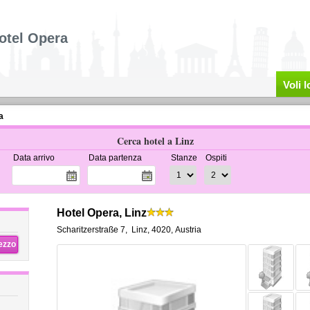
otel Opera
Voli 
a
Cerca hotel a Linz
Data arrivo
Data partenza
Stanze
Ospiti
Hotel Opera, Linz
Scharitzerstraße 7
,
Linz
,
4020,
Austria
rezzo