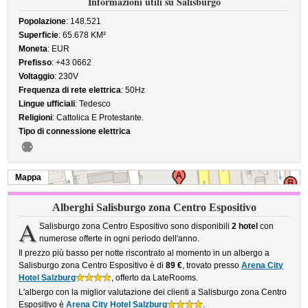
Informazioni utili su Salisburgo
Popolazione
: 148.521
Superficie
: 65.678 KM²
Moneta
: EUR
Prefisso
: +43 0662
Voltaggio
: 230V
Frequenza di rete elettrica
: 50Hz
Lingue ufficiali
: Tedesco
Religioni
: Cattolica E Protestante.
Tipo di connessione elettrica
Mappa
Alberghi Salisburgo zona Centro Espositivo
A
Salisburgo zona Centro Espositivo sono disponibili
2 hotel
con
numerose offerte in ogni periodo dell'anno.
Il prezzo più basso per notte riscontrato al momento in un albergo a
Salisburgo zona Centro Espositivo è di
89 €
, trovato presso
Arena City
Hotel Salzburg
, offerto da LateRooms.
L'albergo con la miglior valutazione dei clienti a Salisburgo zona Centro
Espositivo è
Arena City Hotel Salzburg
.