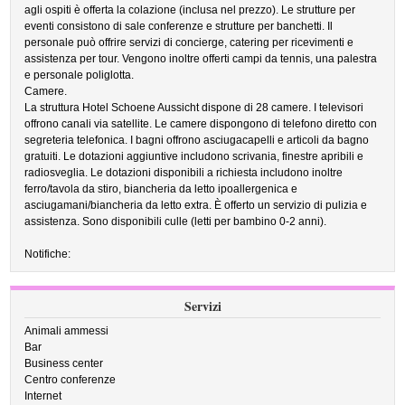
agli ospiti è offerta la colazione (inclusa nel prezzo). Le strutture per
eventi consistono di sale conferenze e strutture per banchetti. Il
personale può offrire servizi di concierge, catering per ricevimenti e
assistenza per tour. Vengono inoltre offerti campi da tennis, una palestra
e personale poliglotta.
Camere.
La struttura Hotel Schoene Aussicht dispone di 28 camere. I televisori
offrono canali via satellite. Le camere dispongono di telefono diretto con
segreteria telefonica. I bagni offrono asciugacapelli e articoli da bagno
gratuiti. Le dotazioni aggiuntive includono scrivania, finestre apribili e
radiosveglia. Le dotazioni disponibili a richiesta includono inoltre
ferro/tavola da stiro, biancheria da letto ipoallergenica e
asciugamani/biancheria da letto extra. È offerto un servizio di pulizia e
assistenza. Sono disponibili culle (letti per bambino 0-2 anni).
Notifiche:
Servizi
Animali ammessi
Bar
Business center
Centro conferenze
Internet