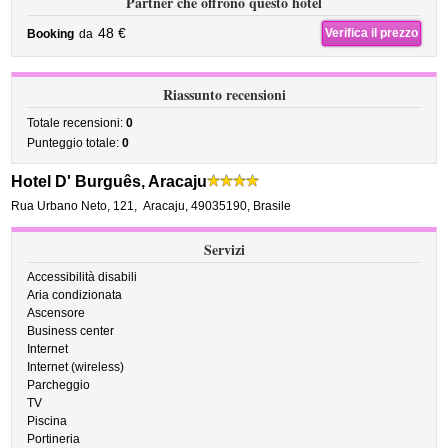
Partner che offrono questo hotel
48 €
Verifica il prezzo
Booking
da
Riassunto recensioni
Totale recensioni:
0
Punteggio totale:
0
Hotel D' Burguês, Aracaju
Rua Urbano Neto, 121
,
Aracaju
,
49035190,
Brasile
Servizi
Accessibilità disabili
Aria condizionata
Ascensore
Business center
Internet
Internet (wireless)
Parcheggio
TV
Piscina
Portineria