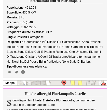
Informazioni utili su Florianopolis
Popolazione
: 421.203
Superficie
: 436.5 KM²
Moneta
: BRL
Prefisso
: +55 (0)48
Voltaggio
: 110V| 220V
Frequenza di rete elettrica
: 60Hz
Lingue ufficiali
: Portoghese
Religioni
: La Confessione Più Diffusa È Il Cattolicesimo. Sono Presenti,
Inoltre, Numerose Chiese Evangeliche E, Come Caratteristica Tipica Del
Brasile, Sono Diffusi Culti E Pratiche Religiose Che Uniscono Elementi
Di Tradizione Cristiana A Quelli Di Tradizione Africana (principalmente
Nel Nord Est Del Paese Ed In Particolare Nello Stato Di Bahia).
Tipo di connessione elettrica
Mappa
Hotel e alberghi Florianopolis 2 stelle
S
ono disponibili
2 hotel 2 stelle a Florianopolis
, con numerose
offerte in ogni periodo dell'anno.