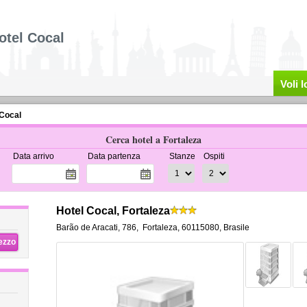
otel Cocal
Voli 
 Cocal
Cerca hotel a Fortaleza
Data arrivo
Data partenza
Stanze
Ospiti
Hotel Cocal, Fortaleza
Barão de Aracati, 786
,
Fortaleza
,
60115080,
Brasile
rezzo