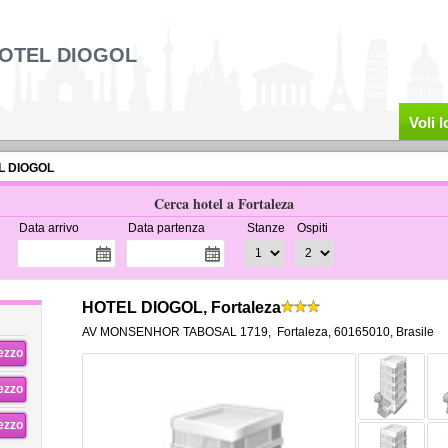
OTEL DIOGOL
Voli 
L DIOGOL
Cerca hotel a Fortaleza
Data arrivo
Data partenza
Stanze
Ospiti
HOTEL DIOGOL, Fortaleza
AV MONSENHOR TABOSAL 1719
,
Fortaleza
,
60165010,
Brasile
rezzo
rezzo
rezzo