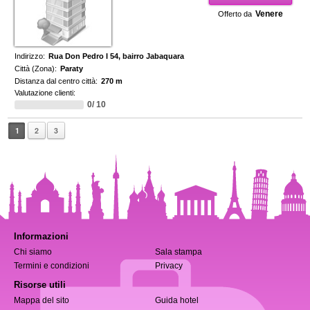
Venere
Offerto da
Indirizzo:
Rua Don Pedro I 54, bairro Jabaquara
Città (Zona):
Paraty
Distanza dal centro città:
270 m
Valutazione clienti:
0/ 10
1
2
3
Informazioni
Chi siamo
Sala stampa
Termini e condizioni
Privacy
Risorse utili
Mappa del sito
Guida hotel