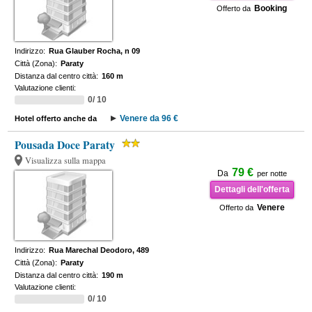
Booking
Offerto da
Indirizzo:
Rua Glauber Rocha, n 09
Città (Zona):
Paraty
Distanza dal centro città:
160 m
Valutazione clienti:
0/ 10
Venere da 96 €
Hotel offerto anche da
Pousada Doce Paraty
Visualizza sulla mappa
79 €
Da
per notte
Dettagli dell'offerta
Venere
Offerto da
Indirizzo:
Rua Marechal Deodoro, 489
Città (Zona):
Paraty
Distanza dal centro città:
190 m
Valutazione clienti:
0/ 10