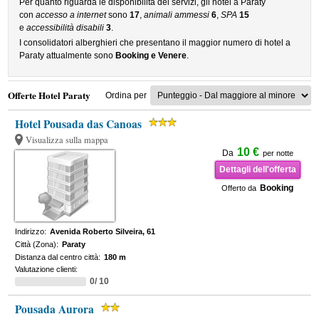
Per quanto riguarda le disponibilità dei servizi, gli hotel a Paraty
con
accesso a internet
sono
17
,
animali ammessi
6
,
SPA
15
e
accessibilità disabili
3
.
I consolidatori alberghieri che presentano il maggior numero di hotel a
Paraty attualmente sono
Booking e Venere
.
Offerte Hotel Paraty
Ordina per
Hotel Pousada das Canoas
Visualizza sulla mappa
10 €
Da
per notte
Dettagli dell'offerta
Booking
Offerto da
Indirizzo:
Avenida Roberto Silveira, 61
Città (Zona):
Paraty
Distanza dal centro città:
180 m
Valutazione clienti:
0/ 10
Pousada Aurora