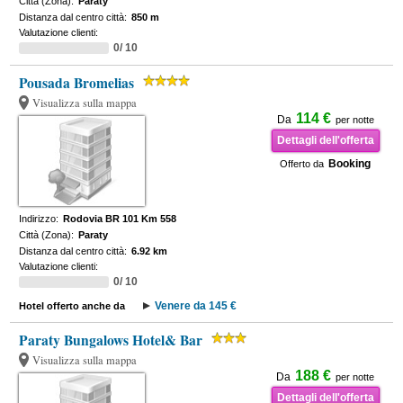
Città (Zona):
Paraty
Distanza dal centro città:
850 m
Valutazione clienti:
0/ 10
Pousada Bromelias
Visualizza sulla mappa
114 €
Da
per notte
Dettagli dell'offerta
Booking
Offerto da
Indirizzo:
Rodovia BR 101 Km 558
Città (Zona):
Paraty
Distanza dal centro città:
6.92 km
Valutazione clienti:
0/ 10
Venere da 145 €
Hotel offerto anche da
Paraty Bungalows Hotel& Bar
Visualizza sulla mappa
188 €
Da
per notte
Dettagli dell'offerta