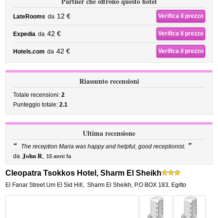
Partner che offrono questo hotel
12 €
Verifica il prezzo
LateRooms
da
42 €
Verifica il prezzo
Expedia
da
42 €
Verifica il prezzo
Hotels.com
da
Riassunto recensioni
Totale recensioni:
2
Punteggio totale:
2.1
Ultima recensione
“
”
The reception Maria was happy and helpful, good receptionist.
John R
da
,
15 anni fa
Cleopatra Tsokkos Hotel, Sharm El Sheikh
El Fanar Street Um El Sid Hill
,
Sharm El Sheikh
,
P.O BOX 183,
Egitto