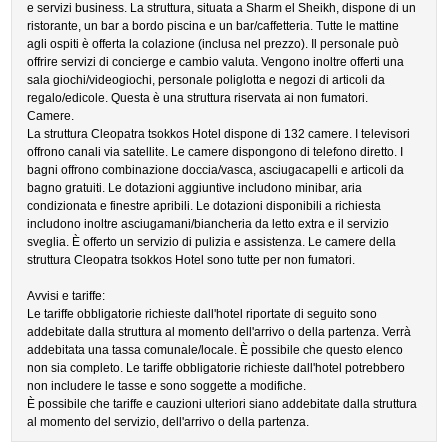
e servizi business. La struttura, situata a Sharm el Sheikh, dispone di un
ristorante, un bar a bordo piscina e un bar/caffetteria. Tutte le mattine
agli ospiti è offerta la colazione (inclusa nel prezzo). Il personale può
offrire servizi di concierge e cambio valuta. Vengono inoltre offerti una
sala giochi/videogiochi, personale poliglotta e negozi di articoli da
regalo/edicole. Questa è una struttura riservata ai non fumatori.
Camere.
La struttura Cleopatra tsokkos Hotel dispone di 132 camere. I televisori
offrono canali via satellite. Le camere dispongono di telefono diretto. I
bagni offrono combinazione doccia/vasca, asciugacapelli e articoli da
bagno gratuiti. Le dotazioni aggiuntive includono minibar, aria
condizionata e finestre apribili. Le dotazioni disponibili a richiesta
includono inoltre asciugamani/biancheria da letto extra e il servizio
sveglia. È offerto un servizio di pulizia e assistenza. Le camere della
struttura Cleopatra tsokkos Hotel sono tutte per non fumatori.
Avvisi e tariffe:
Le tariffe obbligatorie richieste dall'hotel riportate di seguito sono
addebitate dalla struttura al momento dell'arrivo o della partenza. Verrà
addebitata una tassa comunale/locale. È possibile che questo elenco
non sia completo. Le tariffe obbligatorie richieste dall'hotel potrebbero
non includere le tasse e sono soggette a modifiche.
È possibile che tariffe e cauzioni ulteriori siano addebitate dalla struttura
al momento del servizio, dell'arrivo o della partenza.