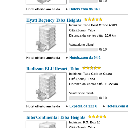
0/ 10
Hotels.com da 84 €
Hotel offerto anche da
Hyatt Regency Taba Heights
Indirizzo:
Taba Post Office 46621
Città (Zona):
Taba
Distanza dal centro città:
10.6 km
Valutazione clienti:
0/ 10
Hotels.com da 94 €
Hotel offerto anche da
Radisson BLU Resort, Taba
Indirizzo:
Taba Golden Coast
Città (Zona):
Taba
Distanza dal centro città:
15.22 km
Valutazione clienti:
0/ 10
Expedia da 122 €
Hotels.com d
Hotel offerto anche da
InterContinental Taba Heights
Indirizzo:
P.O. Box 10
Città (Zona):
Taba