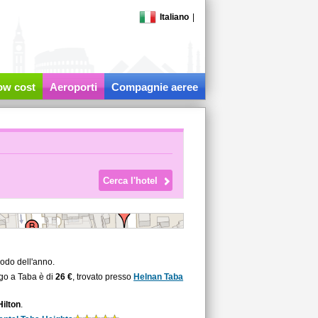
Italiano
|
low cost
Aeroporti
Compagnie aeree
odo dell'anno.
rgo a Taba è di
26 €
, trovato presso
Helnan Taba
Hilton
.