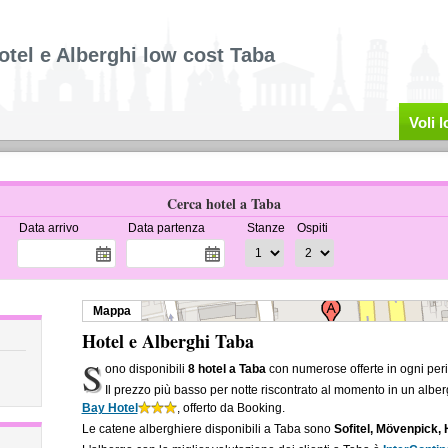
otel e Alberghi low cost Taba
Voli 
Cerca hotel a Taba
Data arrivo
Data partenza
Stanze
Ospiti
Mappa
Hotel e Alberghi Taba
S
ono disponibili
8 hotel a Taba
con numerose offerte in ogni peri
Il prezzo più basso per notte riscontrato al momento in un albe
Bay Hotel
, offerto da Booking.
Le catene alberghiere disponibili a Taba sono
Sofitel, Mövenpick, 