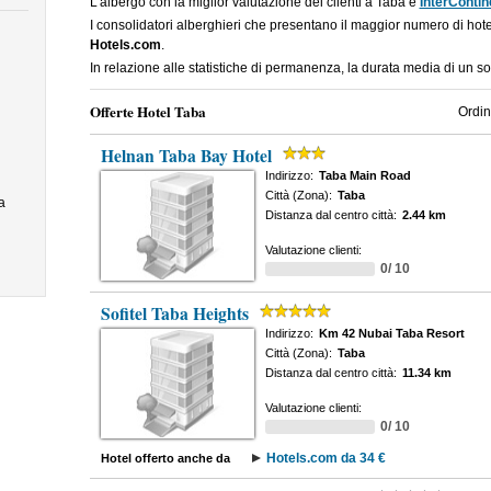
L'albergo con la miglior valutazione dei clienti a Taba è
InterContin
I consolidatori alberghieri che presentano il maggior numero di ho
Hotels.com
.
In relazione alle statistiche di permanenza, la durata media di un s
Offerte Hotel Taba
Ordin
Helnan Taba Bay Hotel
Indirizzo:
Taba Main Road
Città (Zona):
Taba
a
Distanza dal centro città:
2.44 km
Valutazione clienti:
0/ 10
Sofitel Taba Heights
Indirizzo:
Km 42 Nubai Taba Resort
Città (Zona):
Taba
Distanza dal centro città:
11.34 km
Valutazione clienti:
0/ 10
Hotels.com da 34 €
Hotel offerto anche da