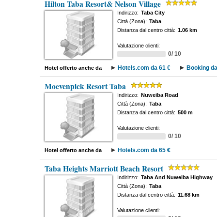
Hilton Taba Resort& Nelson Village
Indirizzo:
Taba City
Città (Zona):
Taba
Distanza dal centro città:
1.06 km
Valutazione clienti:
0/ 10
Hotels.com da 61 €
Booking da
Hotel offerto anche da
Moevenpick Resort Taba
Indirizzo:
Nuweiba Road
Città (Zona):
Taba
Distanza dal centro città:
500 m
Valutazione clienti:
0/ 10
Hotels.com da 65 €
Hotel offerto anche da
Taba Heights Marriott Beach Resort
Indirizzo:
Taba And Nuweiba Highway
Città (Zona):
Taba
Distanza dal centro città:
11.68 km
Valutazione clienti: