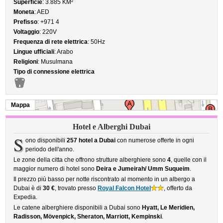
Superficie
: 3.885 KM²
Moneta
: AED
Prefisso
: +971 4
Voltaggio
: 220V
Frequenza di rete elettrica
: 50Hz
Lingue ufficiali
: Arabo
Religioni
: Musulmana
Tipo di connessione elettrica
Mappa
Hotel e Alberghi Dubai
S
ono disponibili
257 hotel a Dubai
con numerose offerte in ogni
periodo dell'anno.
Le zone della citta che offrono strutture alberghiere sono
4
, quelle con il
maggior numero di hotel sono
Deira e Jumeirah/ Umm Suqueim
.
Il prezzo più basso per notte riscontrato al momento in un albergo a
Dubai è di
30 €
, trovato presso
Royal Falcon Hotel
, offerto da
Expedia.
Le catene alberghiere disponibili a Dubai sono
Hyatt, Le Meridien,
Radisson, Mövenpick, Sheraton, Marriott, Kempinski
.