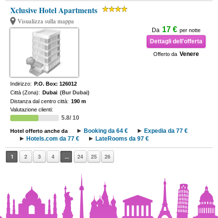
Xclusive Hotel Apartments
Visualizza sulla mappa
17 €
Da
per notte
Dettagli dell'offerta
Venere
Offerto da
Indirizzo:
P.O. Box: 126012
Città (Zona):
Dubai
(Bur Dubai)
Distanza dal centro città:
190 m
Valutazione clienti:
5.8/ 10
Booking da 64 €
Expedia da 77 €
Hotel offerto anche da
Hotels.com da 77 €
LateRooms da 97 €
1
2
3
4
...
24
25
26