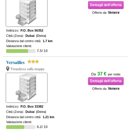
Dettagli dell'offerta
Venere
Offerto da
Indirizzo:
P.O. Box 56352
Città (Zona):
Dubai
(Deira)
Distanza dal centro città:
1.7 km
Valutazione clienti:
7.5/ 10
Versailles
Visualizza sulla mappa
37 €
Da
per notte
Dettagli dell'offerta
Venere
Offerto da
Indirizzo:
P.O. Box 33382
Città (Zona):
Dubai
(Deira)
Distanza dal centro città:
1.21 km
Valutazione clienti:
6.2/ 10