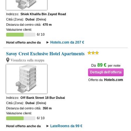
Indirizzo:
Shiek Khalifa Bin Zayed Road
Città (Zona):
Dubai
(Deira)
Distanza dal centro città:
470 m
Valutazione clienti:
6/ 10
Hotels.com da 207 €
Hotel offerto anche da
Savoy Crest Exclusive Hotel Apartments
Visualizza sulla mappa
89 €
Da
per notte
Dettagli dell'offerta
Hotels.com
Offerto da
Indirizzo:
Off Bank Street 18 Bur Dubai
Città (Zona):
Dubai
(Deira)
Distanza dal centro città:
350 m
Valutazione clienti:
6/ 10
LateRooms da 99 €
Hotel offerto anche da