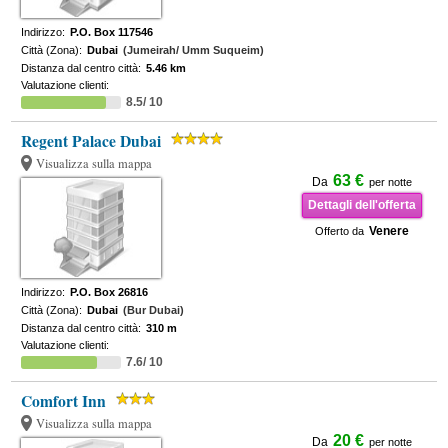
Indirizzo:
P.O. Box 117546
Città (Zona):
Dubai
(Jumeirah/ Umm Suqueim)
Distanza dal centro città:
5.46 km
Valutazione clienti:
8.5/ 10
Regent Palace Dubai
Visualizza sulla mappa
63 €
Da
per notte
Dettagli dell'offerta
Venere
Offerto da
Indirizzo:
P.O. Box 26816
Città (Zona):
Dubai
(Bur Dubai)
Distanza dal centro città:
310 m
Valutazione clienti:
7.6/ 10
Comfort Inn
Visualizza sulla mappa
20 €
Da
per notte