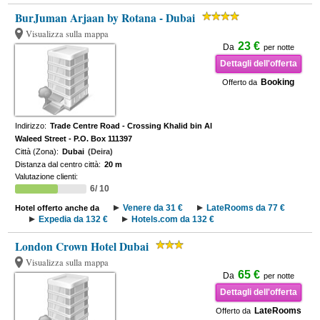
BurJuman Arjaan by Rotana - Dubai
Visualizza sulla mappa
23 €
Da
per notte
Dettagli dell'offerta
Booking
Offerto da
Indirizzo:
Trade Centre Road - Crossing Khalid bin Al
Waleed Street - P.O. Box 111397
Città (Zona):
Dubai
(Deira)
Distanza dal centro città:
20 m
Valutazione clienti:
6/ 10
Venere da 31 €
LateRooms da 77 €
Hotel offerto anche da
Expedia da 132 €
Hotels.com da 132 €
London Crown Hotel Dubai
Visualizza sulla mappa
65 €
Da
per notte
Dettagli dell'offerta
LateRooms
Offerto da