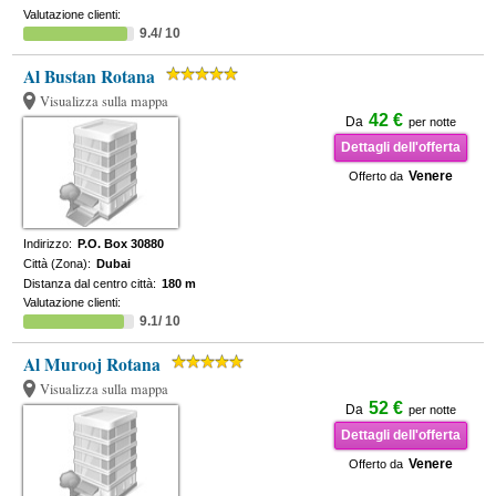
Valutazione clienti:
9.4/ 10
Al Bustan Rotana
Visualizza sulla mappa
42 €
Da
per notte
Dettagli dell'offerta
Venere
Offerto da
Indirizzo:
P.O. Box 30880
Città (Zona):
Dubai
Distanza dal centro città:
180 m
Valutazione clienti:
9.1/ 10
Al Murooj Rotana
Visualizza sulla mappa
52 €
Da
per notte
Dettagli dell'offerta
Venere
Offerto da