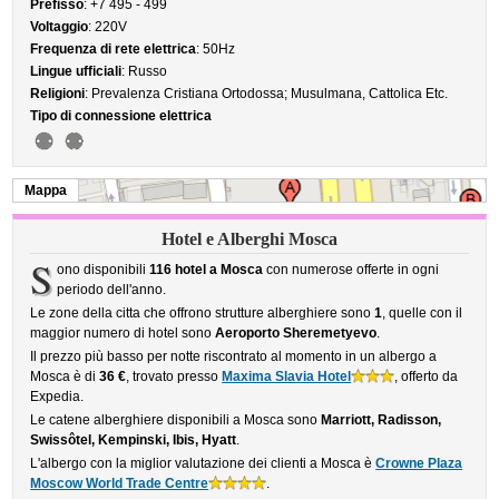
Prefisso
: +7 495 - 499
Voltaggio
: 220V
Frequenza di rete elettrica
: 50Hz
Lingue ufficiali
: Russo
Religioni
: Prevalenza Cristiana Ortodossa; Musulmana, Cattolica Etc.
Tipo di connessione elettrica
Mappa
Hotel e Alberghi Mosca
S
ono disponibili
116 hotel a Mosca
con numerose offerte in ogni
periodo dell'anno.
Le zone della citta che offrono strutture alberghiere sono
1
, quelle con il
maggior numero di hotel sono
Aeroporto Sheremetyevo
.
Il prezzo più basso per notte riscontrato al momento in un albergo a
Mosca è di
36 €
, trovato presso
Maxima Slavia Hotel
, offerto da
Expedia.
Le catene alberghiere disponibili a Mosca sono
Marriott, Radisson,
Swissôtel, Kempinski, Ibis, Hyatt
.
L'albergo con la miglior valutazione dei clienti a Mosca è
Crowne Plaza
Moscow World Trade Centre
.