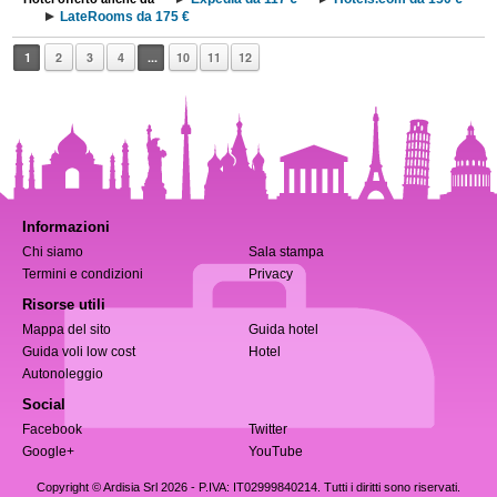
LateRooms da 175 €
1
2
3
4
...
10
11
12
Informazioni
Chi siamo
Sala stampa
Termini e condizioni
Privacy
Risorse utili
Mappa del sito
Guida hotel
Guida voli low cost
Hotel
Autonoleggio
Social
Facebook
Twitter
Google+
YouTube
Copyright © Ardisia Srl 2026
- P.IVA: IT02999840214. Tutti i diritti sono riservati.