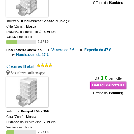
Booking
Offerto da
Indirizzo:
Izmailovskoe Shosse 71, bldg.8
Città (Zona):
Mosca
Distanza dal centro città:
3.74 km
Valutazione clienti:
3.6/ 10
Venere da 3 €
Expedia da 47 €
Hotel offerto anche da
Hotels.com da 47 €
Cosmos Hotel
Visualizza sulla mappa
1 €
Da
per notte
Dettagli dell'offerta
Booking
Offerto da
Indirizzo:
Prospekt Mira 150
Città (Zona):
Mosca
Distanza dal centro città:
7.79 km
Valutazione clienti:
2.7/ 10