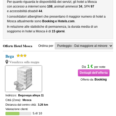
Per quanto riguarda le disponibilità dei servizi, gli hotel a Mosca
con
accesso a internet
sono
108
,
animali ammessi
34
,
SPA
97
e
accessibilità disabili
44
.
I consolidatori alberghieri che presentano il maggior numero di hotel a
Mosca attualmente sono
Booking e Hotels.com
.
In relazione alle statistiche di permanenza, la durata media di un
soggiorno in hotel a Mosca è di
15 giorni
.
Offerte Hotel Mosca
Ordina per
Bega
Visualizza sulla mappa
1 €
Da
per notte
Dettagli dell'offerta
Booking
Offerto da
Indirizzo:
Begovaya alleya 11
Città (Zona):
Mosca
Distanza dal centro città:
3.26 km
Valutazione clienti:
5.4/ 10