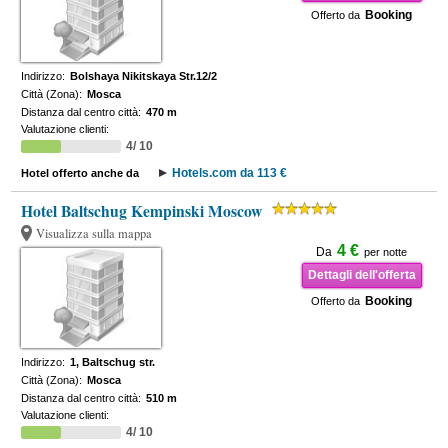
Booking
Offerto da
Indirizzo:
Bolshaya Nikitskaya Str.12/2
Città (Zona):
Mosca
Distanza dal centro città:
470 m
Valutazione clienti:
4/ 10
Hotels.com da 113 €
Hotel offerto anche da
Hotel Baltschug Kempinski Moscow
Visualizza sulla mappa
4 €
Da
per notte
Dettagli dell'offerta
Booking
Offerto da
Indirizzo:
1, Baltschug str.
Città (Zona):
Mosca
Distanza dal centro città:
510 m
Valutazione clienti:
4/ 10