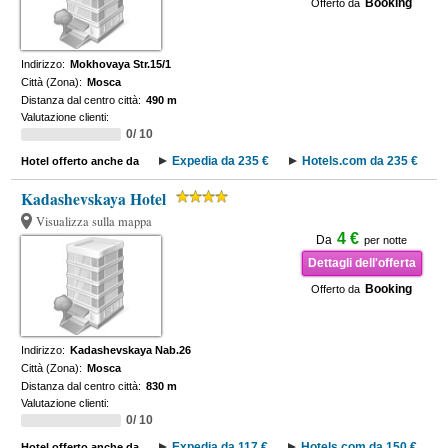
Booking
Offerto da
Indirizzo:
Mokhovaya Str.15/1
Città (Zona):
Mosca
Distanza dal centro città:
490 m
Valutazione clienti:
0/ 10
Expedia da 235 €
Hotels.com da 235 €
Hotel offerto anche da
Kadashevskaya Hotel
Visualizza sulla mappa
4 €
Da
per notte
Dettagli dell'offerta
Booking
Offerto da
Indirizzo:
Kadashevskaya Nab.26
Città (Zona):
Mosca
Distanza dal centro città:
830 m
Valutazione clienti:
0/ 10
Expedia da 117 €
Hotels.com da 150 €
Hotel offerto anche da