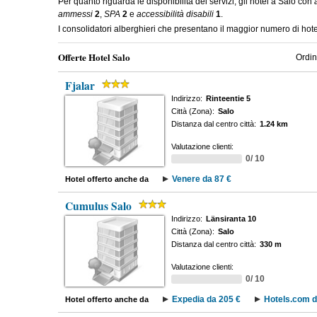
Per quanto riguarda le disponibilità dei servizi, gli hotel a Salo con
ammessi
2
,
SPA
2
e
accessibilità disabili
1
.
I consolidatori alberghieri che presentano il maggior numero di ho
Offerte Hotel Salo
Ordin
Fjalar
Indirizzo:
Rinteentie 5
Città (Zona):
Salo
Distanza dal centro città:
1.24 km
Valutazione clienti:
0/ 10
Venere da 87 €
Hotel offerto anche da
Cumulus Salo
Indirizzo:
Länsiranta 10
Città (Zona):
Salo
Distanza dal centro città:
330 m
Valutazione clienti:
0/ 10
Expedia da 205 €
Hotels.com d
Hotel offerto anche da