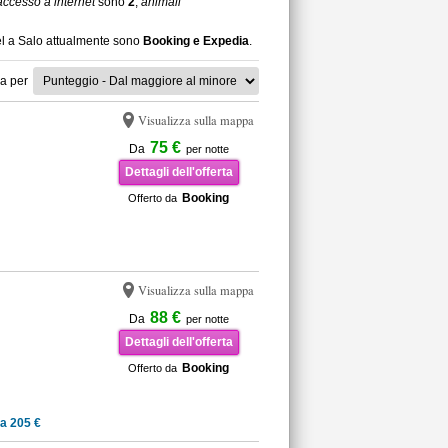
accesso a internet
sono
2
,
animali
tel a Salo attualmente sono
Booking e Expedia
.
a per
Visualizza sulla mappa
75 €
Da
per notte
Dettagli dell'offerta
Booking
Offerto da
Visualizza sulla mappa
88 €
Da
per notte
Dettagli dell'offerta
Booking
Offerto da
a 205 €