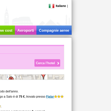
Italiano
|
low cost
Aeroporti
Compagnie aeree
odo dell'anno.
rgo a Salo è di
75 €
, trovato presso
Fjalar
.