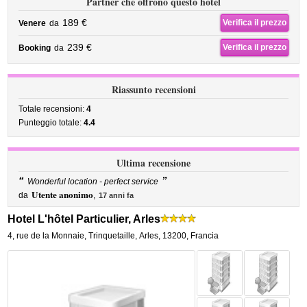
Partner che offrono questo hotel
189 €
Verifica il prezzo
Venere
da
239 €
Verifica il prezzo
Booking
da
Riassunto recensioni
Totale recensioni:
4
Punteggio totale:
4.4
Ultima recensione
“
”
Wonderful location - perfect service
Utente anonimo
da
,
17 anni fa
Hotel L'hôtel Particulier, Arles
4, rue de la Monnaie
,
Trinquetaille,
Arles
,
13200,
Francia