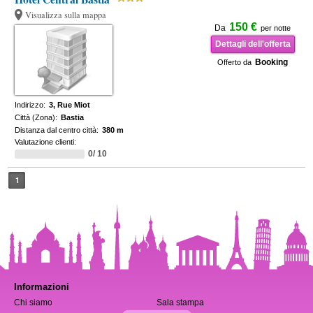
Visualizza sulla mappa
150 €
Da
per notte
Dettagli dell'offerta
Booking
Offerto da
Indirizzo:
3, Rue Miot
Città (Zona):
Bastia
Distanza dal centro città:
380 m
Valutazione clienti:
0/ 10
1
Informazioni
Chi siamo
Sala stampa