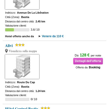
Indirizzo:
Avenue De La Libération
Città (Zona):
Bastia
Distanza dal centro città:
2.45 km
Valutazione clienti:
3.6/ 10
Venere da 110 €
Hotel offerto anche da
Alivi
Visualizza sulla mappa
128 €
Da
per notte
Dettagli dell'offerta
Booking
Offerto da
Indirizzo:
Route Du Cap
Città (Zona):
Bastia
Distanza dal centro città:
1.24 km
Valutazione clienti:
0/ 10
Hôtel Central Bastia