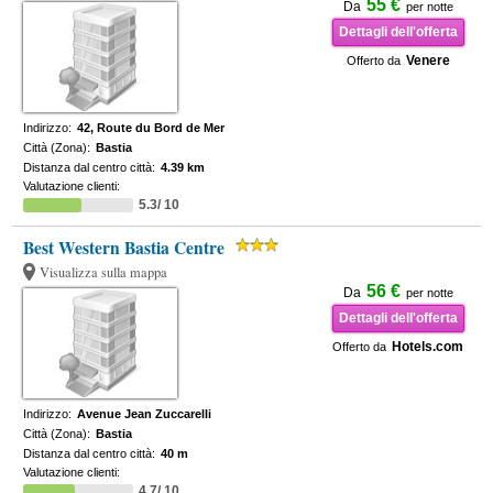
55 €
Da
per notte
Dettagli dell'offerta
Venere
Offerto da
Indirizzo:
42, Route du Bord de Mer
Città (Zona):
Bastia
Distanza dal centro città:
4.39 km
Valutazione clienti:
5.3/ 10
Best Western Bastia Centre
Visualizza sulla mappa
56 €
Da
per notte
Dettagli dell'offerta
Hotels.com
Offerto da
Indirizzo:
Avenue Jean Zuccarelli
Città (Zona):
Bastia
Distanza dal centro città:
40 m
Valutazione clienti:
4.7/ 10