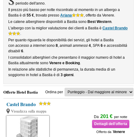
S
periodo dell'anno.
Il prezzo più basso per notte riscontrato al momento in un albergo a
Bastia è di
55 €
, trovato presso
Ariana
, offerto da Venere.
Le catene alberghiere disponibili a Bastia sono
Best Western
.
L'albergo con la miglior valutazione dei clienti a Bastia è
Castel Brando
.
Per quanto riguarda le disponibilità dei servizi, gli hotel a Bastia
con
accesso a internet
sono
8
,
animali ammessi
4
,
SPA
6
e
accessibilità
disabili
6
.
I consolidatori alberghieri che presentano il maggior numero di hotel a
Bastia attualmente sono
Venere e Booking
.
In relazione alle statistiche di permanenza, la durata media di un
soggiorno in hotel a Bastia è di
3 giorni
.
Offerte Hotel Bastia
Ordina per
Castel Brando
Visualizza sulla mappa
201 €
Da
per notte
Dettagli dell'offerta
Venere
Offerto da