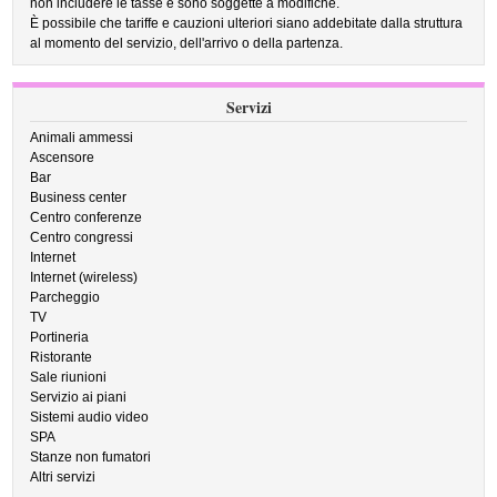
non includere le tasse e sono soggette a modifiche.
È possibile che tariffe e cauzioni ulteriori siano addebitate dalla struttura
al momento del servizio, dell'arrivo o della partenza.
Servizi
Animali ammessi
Ascensore
Bar
Business center
Centro conferenze
Centro congressi
Internet
Internet (wireless)
Parcheggio
TV
Portineria
Ristorante
Sale riunioni
Servizio ai piani
Sistemi audio video
SPA
Stanze non fumatori
Altri servizi