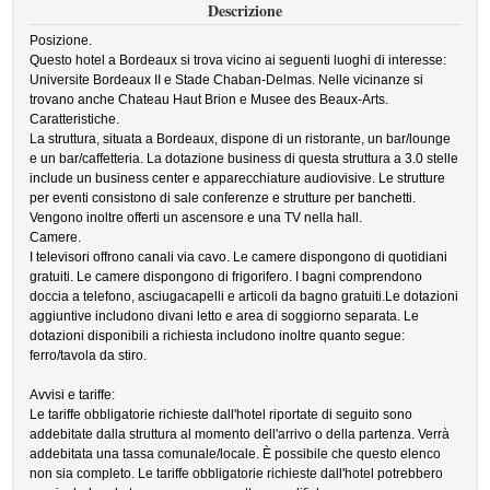
Descrizione
Posizione.
Questo hotel a Bordeaux si trova vicino ai seguenti luoghi di interesse:
Universite Bordeaux II e Stade Chaban-Delmas. Nelle vicinanze si
trovano anche Chateau Haut Brion e Musee des Beaux-Arts.
Caratteristiche.
La struttura, situata a Bordeaux, dispone di un ristorante, un bar/lounge
e un bar/caffetteria. La dotazione business di questa struttura a 3.0 stelle
include un business center e apparecchiature audiovisive. Le strutture
per eventi consistono di sale conferenze e strutture per banchetti.
Vengono inoltre offerti un ascensore e una TV nella hall.
Camere.
I televisori offrono canali via cavo. Le camere dispongono di quotidiani
gratuiti. Le camere dispongono di frigorifero. I bagni comprendono
doccia a telefono, asciugacapelli e articoli da bagno gratuiti.Le dotazioni
aggiuntive includono divani letto e area di soggiorno separata. Le
dotazioni disponibili a richiesta includono inoltre quanto segue:
ferro/tavola da stiro.
Avvisi e tariffe:
Le tariffe obbligatorie richieste dall'hotel riportate di seguito sono
addebitate dalla struttura al momento dell'arrivo o della partenza. Verrà
addebitata una tassa comunale/locale. È possibile che questo elenco
non sia completo. Le tariffe obbligatorie richieste dall'hotel potrebbero