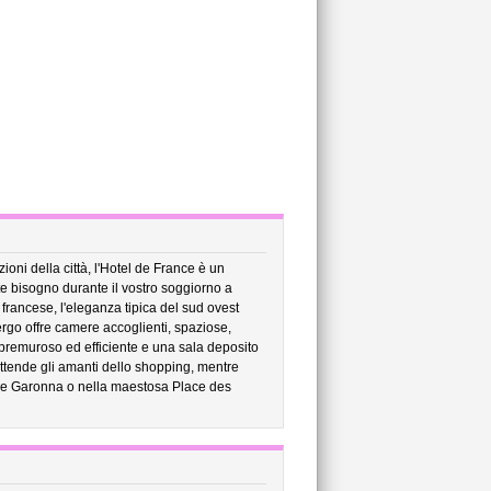
zioni della città, l'Hotel de France è un
ete bisogno durante il vostro soggiorno a
francese, l'eleganza tipica del sud ovest
ergo offre camere accoglienti, spaziose,
 premuroso ed efficiente e una sala deposito
ttende gli amanti dello shopping, mentre
ume Garonna o nella maestosa Place des