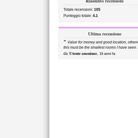
Riassunto recensioni
Totale recensioni:
105
Punteggio totale:
4.1
Ultima recensione
“
Value for money and good location, other
this must be the smallest rooms I have seen .
Utente anonimo
da
,
15 anni fa