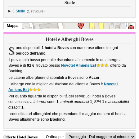
Stelle
3 Stelle
(1 strutture)
Mappa
Hotel e Alberghi Boves
S
ono disponibili
1 hotel a Boves
con numerose offerte in ogni
periodo dell'anno.
Il prezzo più basso per notte riscontrato al momento in un albergo a
Boves è di
92 €
, trovato presso
Novotel Amiens Est
, offerto da
Booking.
Le catene alberghiere disponibili a Boves sono
Accor
.
L'albergo con la miglior valutazione dei clienti a Boves è
Novotel
Amiens Est
.
Per quanto riguarda le disponibilità dei servizi, gli hotel a Boves
con
accesso a internet
sono
1
,
animali ammessi
1
,
SPA
1
e
accessibilità
disabili
1
.
I consolidatori alberghieri che presentano il maggior numero di hotel a
Boves attualmente sono
Booking
.
Offerte Hotel Boves
Ordina per