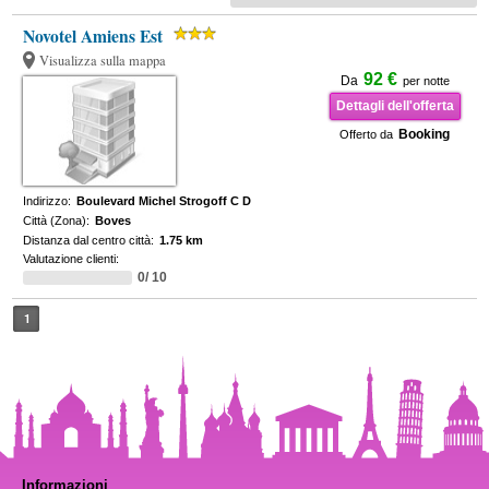
Novotel Amiens Est
Visualizza sulla mappa
92 €
Da
per notte
Dettagli dell'offerta
Booking
Offerto da
Indirizzo:
Boulevard Michel Strogoff C D
Città (Zona):
Boves
Distanza dal centro città:
1.75 km
Valutazione clienti:
0/ 10
1
Informazioni