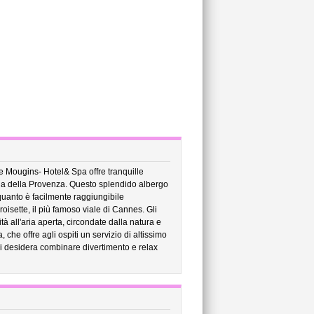
De Mougins- Hotel& Spa offre tranquille
na della Provenza. Questo splendido albergo
 quanto è facilmente raggiungibile
roisette, il più famoso viale di Cannes. Gli
tà all'aria aperta, circondate dalla natura e
che offre agli ospiti un servizio di altissimo
chi desidera combinare divertimento e relax