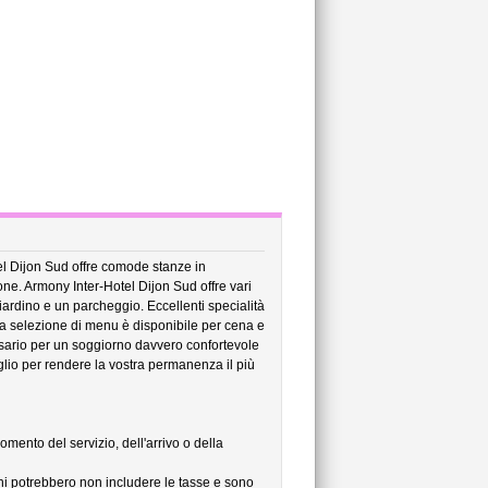
tel Dijon Sud offre comode stanze in
one. Armony Inter-Hotel Dijon Sud offre vari
 giardino e un parcheggio. Eccellenti specialità
ata selezione di menu è disponibile per cena e
ecessario per un soggiorno davvero confortevole
glio per rendere la vostra permanenza il più
omento del servizio, dell'arrivo o della
ni potrebbero non includere le tasse e sono