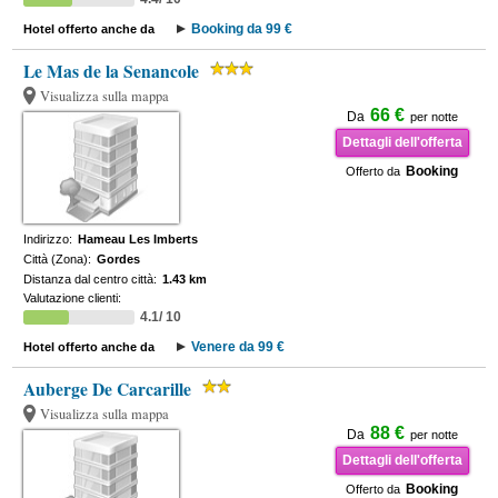
Booking da 99 €
Hotel offerto anche da
Le Mas de la Senancole
Visualizza sulla mappa
66 €
Da
per notte
Dettagli dell'offerta
Booking
Offerto da
Indirizzo:
Hameau Les Imberts
Città (Zona):
Gordes
Distanza dal centro città:
1.43 km
Valutazione clienti:
4.1/ 10
Venere da 99 €
Hotel offerto anche da
Auberge De Carcarille
Visualizza sulla mappa
88 €
Da
per notte
Dettagli dell'offerta
Booking
Offerto da