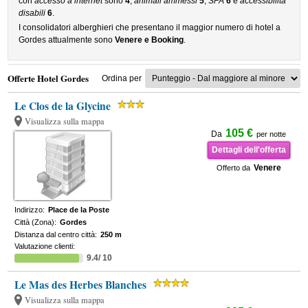
con
accesso a internet
sono
4
,
animali ammessi
5
,
SPA
6
e
accessibilità
disabili
6
.
I consolidatori alberghieri che presentano il maggior numero di hotel a
Gordes attualmente sono
Venere e Booking
.
Offerte Hotel Gordes
Ordina per
Le Clos de la Glycine
Visualizza sulla mappa
105 €
Da
per notte
Dettagli dell'offerta
Venere
Offerto da
Indirizzo:
Place de la Poste
Città (Zona):
Gordes
Distanza dal centro città:
250 m
Valutazione clienti:
9.4/ 10
Le Mas des Herbes Blanches
Visualizza sulla mappa