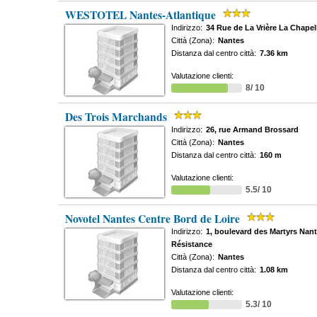
WESTOTEL Nantes-Atlantique
Indirizzo:
34 Rue de La Vrière La Chapel
Città (Zona):
Nantes
Distanza dal centro città:
7.36 km
Valutazione clienti:
8/ 10
Des Trois Marchands
Indirizzo:
26, rue Armand Brossard
Città (Zona):
Nantes
Distanza dal centro città:
160 m
Valutazione clienti:
5.5/ 10
Novotel Nantes Centre Bord de Loire
Indirizzo:
1, boulevard des Martyrs Nant
Résistance
Città (Zona):
Nantes
Distanza dal centro città:
1.08 km
Valutazione clienti:
5.3/ 10