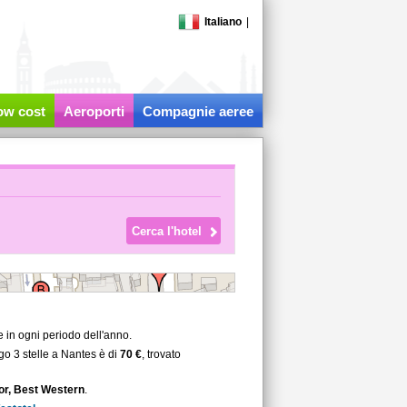
Italiano
|
low cost
Aeroporti
Compagnie aeree
e in ogni periodo dell'anno.
go 3 stelle a Nantes è di
70 €
, trovato
r, Best Western
.