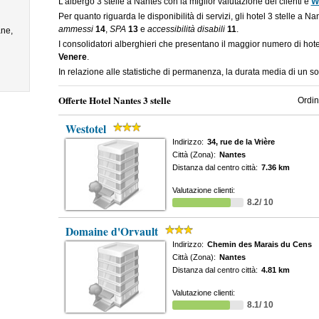
L'albergo 3 stelle a Nantes con la miglior valutazione dei clienti è
W
Per quanto riguarda le disponibilità di servizi, gli hotel 3 stelle a N
ammessi
14
,
SPA
13
e
accessibilità disabili
11
.
ne,
I consolidatori alberghieri che presentano il maggior numero di hot
Venere
.
In relazione alle statistiche di permanenza, la durata media di un so
Offerte Hotel Nantes 3 stelle
Ordin
Westotel
Indirizzo:
34, rue de la Vrière
Città (Zona):
Nantes
Distanza dal centro città:
7.36 km
Valutazione clienti:
8.2/ 10
Domaine d'Orvault
Indirizzo:
Chemin des Marais du Cens
Città (Zona):
Nantes
Distanza dal centro città:
4.81 km
Valutazione clienti:
8.1/ 10