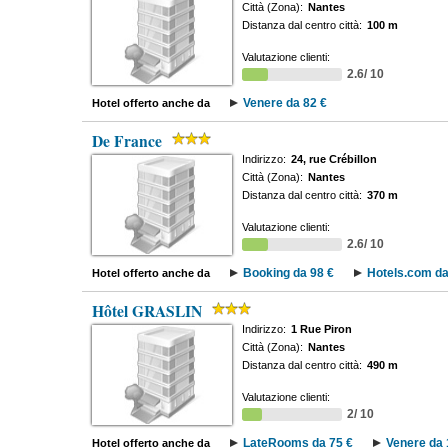
Città (Zona):
Nantes
Distanza dal centro città:
100 m
Valutazione clienti:
2.6/ 10
Venere da 82 €
Hotel offerto anche da
De France
Indirizzo:
24, rue Crébillon
Città (Zona):
Nantes
Distanza dal centro città:
370 m
Valutazione clienti:
2.6/ 10
Booking da 98 €
Hotels.com da
Hotel offerto anche da
Hôtel GRASLIN
Indirizzo:
1 Rue Piron
Città (Zona):
Nantes
Distanza dal centro città:
490 m
Valutazione clienti:
2/ 10
LateRooms da 75 €
Venere da 
Hotel offerto anche da