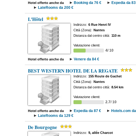
Booking da 76 €
Expedia da 83
Hotel offerto anche da
LateRooms da 200 €
L'Hôtel
Indirizzo:
6 Rue Henri IV
Città (Zona):
Nantes
Distanza dal centro città:
110 m
Valutazione clienti:
4/ 10
Venere da 84 €
Hotel offerto anche da
BEST WESTERN HOTEL DE LA REGATE
Indirizzo:
155 Route de Gachet
Città (Zona):
Nantes
Distanza dal centro città:
8.54 km
Valutazione clienti:
2.7/ 10
Expedia da 87 €
Hotels.com da
Hotel offerto anche da
LateRooms da 129 €
De Bourgogne
Indirizzo:
9, allée Charcot