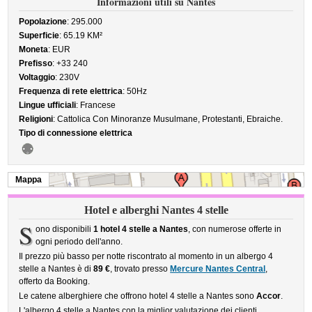
Informazioni utili su Nantes
Popolazione
: 295.000
Superficie
: 65.19 KM²
Moneta
: EUR
Prefisso
: +33 240
Voltaggio
: 230V
Frequenza di rete elettrica
: 50Hz
Lingue ufficiali
: Francese
Religioni
: Cattolica Con Minoranze Musulmane, Protestanti, Ebraiche.
Tipo di connessione elettrica
Mappa
Hotel e alberghi Nantes 4 stelle
S
ono disponibili
1 hotel 4 stelle a Nantes
, con numerose offerte in
ogni periodo dell'anno.
Il prezzo più basso per notte riscontrato al momento in un albergo 4
stelle a Nantes è di
89 €
, trovato presso
Mercure Nantes Central
,
offerto da Booking.
Le catene alberghiere che offrono hotel 4 stelle a Nantes sono
Accor
.
L'albergo 4 stelle a Nantes con la miglior valutazione dei clienti