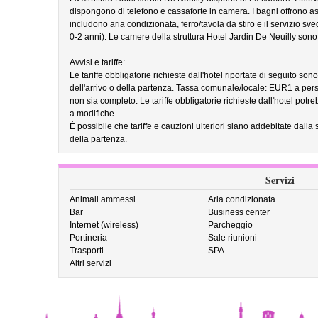
dispongono di telefono e cassaforte in camera. I bagni offrono as
includono aria condizionata, ferro/tavola da stiro e il servizio sve
0-2 anni). Le camere della struttura Hotel Jardin De Neuilly sono 
Avvisi e tariffe:
Le tariffe obbligatorie richieste dall'hotel riportate di seguito so
dell'arrivo o della partenza. Tassa comunale/locale: EUR1 a per
non sia completo. Le tariffe obbligatorie richieste dall'hotel pot
a modifiche.
È possibile che tariffe e cauzioni ulteriori siano addebitate dalla 
della partenza.
Servizi
Animali ammessi
Aria condizionata
Bar
Business center
Internet (wireless)
Parcheggio
Portineria
Sale riunioni
Trasporti
SPA
Altri servizi