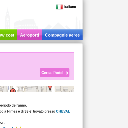
Italiano
|
low cost
Aeroporti
Compagnie aeree
periodo dell'anno.
rgo a Nîmes è di
38 €
, trovato presso
CHEVAL
or
.