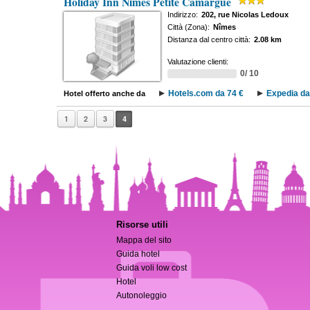
Holiday Inn Nimes Petite Camargue
Indirizzo:
202, rue Nicolas Ledoux
Città (Zona):
Nîmes
Distanza dal centro città:
2.08 km
Valutazione clienti:
0/ 10
Hotels.com da 74 €
Expedia da
Hotel offerto anche da
1
2
3
4
Risorse utili
Mappa del sito
Guida hotel
Guida voli low cost
Hotel
Autonoleggio