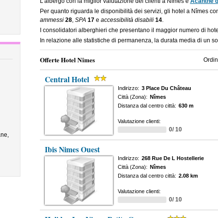
L'albergo con la miglior valutazione dei clienti a Nîmes è
Acanthe 
Per quanto riguarda le disponibilità dei servizi, gli hotel a Nîmes c
ammessi
28
,
SPA
17
e
accessibilità disabili
14
.
I consolidatori alberghieri che presentano il maggior numero di ho
In relazione alle statistiche di permanenza, la durata media di un s
Offerte Hotel Nîmes
Ordin
Central Hotel
Indirizzo:
3 Place Du Château
Città (Zona):
Nîmes
Distanza dal centro città:
630 m
Valutazione clienti:
0/ 10
ne,
Ibis Nimes Ouest
Indirizzo:
268 Rue De L Hostellerie
Città (Zona):
Nîmes
Distanza dal centro città:
2.08 km
Valutazione clienti:
0/ 10