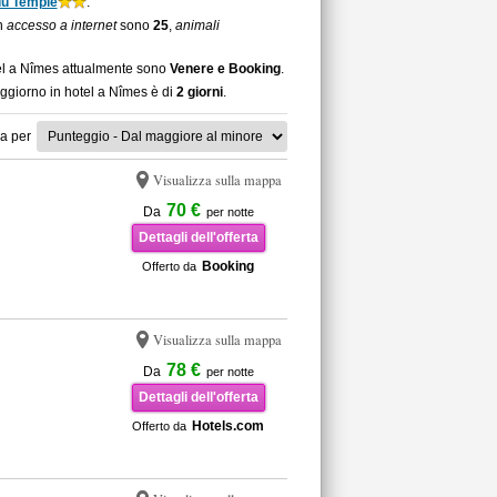
du Temple
.
on
accesso a internet
sono
25
,
animali
tel a Nîmes attualmente sono
Venere e Booking
.
oggiorno in hotel a Nîmes è di
2 giorni
.
a per
Visualizza sulla mappa
70 €
Da
per notte
Dettagli dell'offerta
Booking
Offerto da
Visualizza sulla mappa
78 €
Da
per notte
Dettagli dell'offerta
Hotels.com
Offerto da