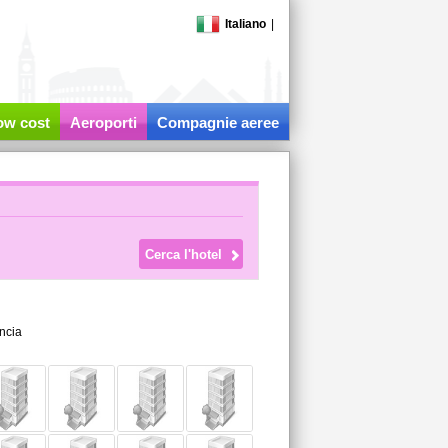
Italiano
|
low cost
Aeroporti
Compagnie aeree
ncia