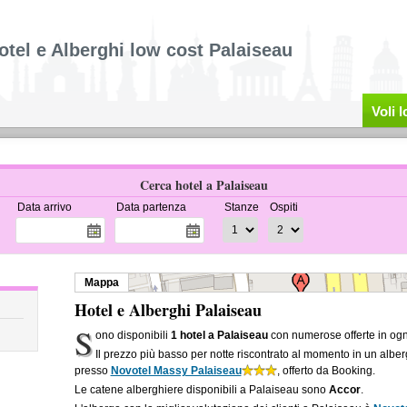
otel e Alberghi low cost Palaiseau
Voli 
Cerca hotel a Palaiseau
Data arrivo
Data partenza
Stanze
Ospiti
Mappa
Hotel e Alberghi Palaiseau
S
ono disponibili
1 hotel a Palaiseau
con numerose offerte in ogn
Il prezzo più basso per notte riscontrato al momento in un albe
presso
Novotel Massy Palaiseau
, offerto da Booking.
Le catene alberghiere disponibili a Palaiseau sono
Accor
.