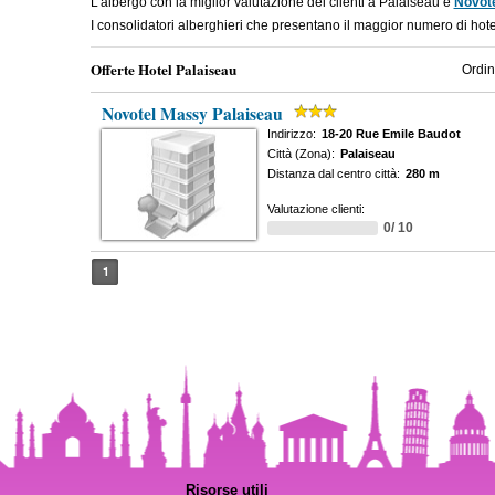
L'albergo con la miglior valutazione dei clienti a Palaiseau è
Novot
I consolidatori alberghieri che presentano il maggior numero di ho
Offerte Hotel Palaiseau
Ordin
Novotel Massy Palaiseau
Indirizzo:
18-20 Rue Emile Baudot
Città (Zona):
Palaiseau
Distanza dal centro città:
280 m
Valutazione clienti:
0/ 10
1
Risorse utili