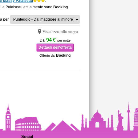
el Massy Palaiseau
.
tel a Palaiseau attualmente sono
Booking
.
a per
Visualizza sulla mappa
94 €
Da
per notte
Dettagli dell'offerta
Booking
Offerto da
Social