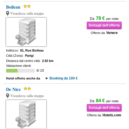
Boileau
Visualizza sulla mappa
78 €
Da
per notte
Dettagli dell'offerta
Venere
Offerto da
Indirizzo:
81, Rue Boileau
Città (Zona):
Parigi
Distanza dal centro città:
2.92 km
Valutazione clienti:
4/ 10
Booking da 100 €
Hotel offerto anche da
De Nice
Visualizza sulla mappa
84 €
Da
per notte
Dettagli dell'offerta
Hotels.com
Offerto da