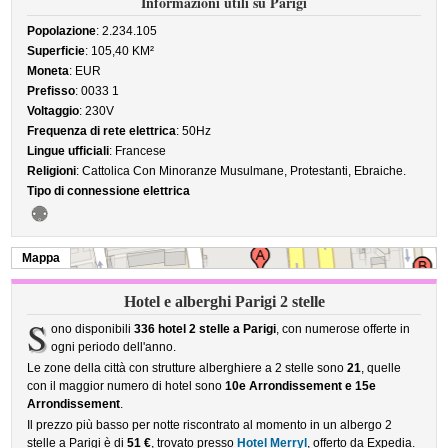
Informazioni utili su Parigi
Popolazione
: 2.234.105
Superficie
: 105,40 KM²
Moneta
: EUR
Prefisso
: 0033 1
Voltaggio
: 230V
Frequenza di rete elettrica
: 50Hz
Lingue ufficiali
: Francese
Religioni
: Cattolica Con Minoranze Musulmane, Protestanti, Ebraiche.
Tipo di connessione elettrica
Mappa
Hotel e alberghi Parigi 2 stelle
S
ono disponibili
336 hotel 2 stelle a Parigi
, con numerose offerte in
ogni periodo dell'anno.
Le zone della città con strutture alberghiere a 2 stelle sono
21
, quelle
con il maggior numero di hotel sono
10e Arrondissement e 15e
Arrondissement
.
Il prezzo più basso per notte riscontrato al momento in un albergo 2
stelle a Parigi è di
51 €
, trovato presso
Hotel Merryl
, offerto da Expedia.