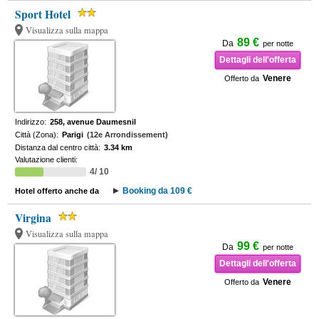
Sport Hotel
Visualizza sulla mappa
89 €
Da
per notte
Dettagli dell'offerta
Venere
Offerto da
Indirizzo:
258, avenue Daumesnil
Città (Zona):
Parigi
(12e Arrondissement)
Distanza dal centro città:
3.34 km
Valutazione clienti:
4/ 10
Booking da 109 €
Hotel offerto anche da
Virgina
Visualizza sulla mappa
99 €
Da
per notte
Dettagli dell'offerta
Venere
Offerto da