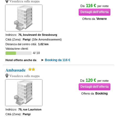
Visualizza sulla mappa
116 €
Da
per notte
Dettagli dell'offerta
Venere
Offerto da
Indirizzo:
76, boulevard de Strasbourg
Città (Zona):
Parigi
(10e Arrondissement)
Distanza dal centro città:
1.02 km
Valutazione clienti:
4/ 10
Booking da 116 €
Hotel offerto anche da
Ambassade
Visualizza sulla mappa
120 €
Da
per notte
Dettagli dell'offerta
Booking
Offerto da
Indirizzo:
79, rue Lauriston
Città (Zona):
Parigi