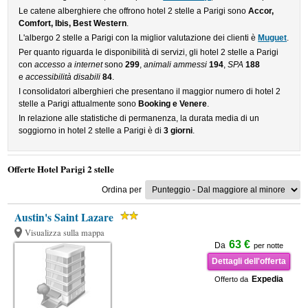
Le catene alberghiere che offrono hotel 2 stelle a Parigi sono
Accor,
Comfort, Ibis, Best Western
.
L'albergo 2 stelle a Parigi con la miglior valutazione dei clienti è
Muguet
.
Per quanto riguarda le disponibilità di servizi, gli hotel 2 stelle a Parigi
con
accesso a internet
sono
299
,
animali ammessi
194
,
SPA
188
e
accessibilità disabili
84
.
I consolidatori alberghieri che presentano il maggior numero di hotel 2
stelle a Parigi attualmente sono
Booking e Venere
.
In relazione alle statistiche di permanenza, la durata media di un
soggiorno in hotel 2 stelle a Parigi è di
3 giorni
.
Offerte Hotel Parigi 2 stelle
Ordina per
Austin's Saint Lazare
Visualizza sulla mappa
63 €
Da
per notte
Dettagli dell'offerta
Expedia
Offerto da