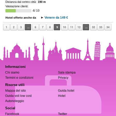
Distanza dal centro città:
190 m
Valutazione clienti:
4/ 10
Venere da 149 €
Hotel offerto anche da
1
2
3
...
6
7
8
9
10
11
12
...
32
33
34
Informazioni
Chi siamo
Sala stampa
Termini e condizioni
Privacy
Risorse utili
Mappa del sito
Guida hotel
Guida voli low cost
Hotel
Autonoleggio
Social
Facebook
Twitter