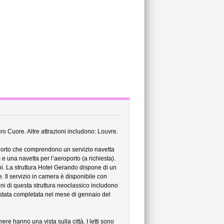
cro Cuore. Altre attrazioni includono: Louvre.
sporto che comprendono un servizio navetta
 e una navetta per l’aeroporto (a richiesta).
ni. La struttura Hotel Gerando dispone di un
. Il servizio in camera è disponibile con
zioni di questa struttura neoclassico includono
è stata completata nel mese di gennaio del
e hanno una vista sulla città. I letti sono