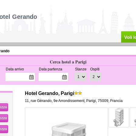
otel Gerando
Voli 
rando
Cerca hotel a Parigi
Data arrivo
Data partenza
Stanze
Ospiti
Hotel Gerando, Parigi
11, rue Gérando
,
9e Arrondissement,
Parigi
,
75009,
Francia
rezzo
rezzo
rezzo