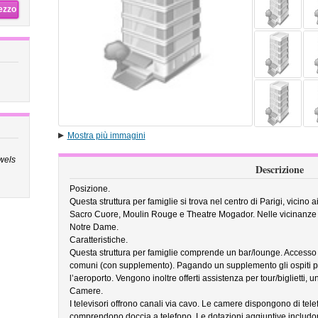
rezzo
Mostra più immagini
wels
Descrizione
Posizione.
Questa struttura per famiglie si trova nel centro di Parigi, vicino a
Sacro Cuore, Moulin Rouge e Theatre Mogador. Nelle vicinanze s
Notre Dame.
Caratteristiche.
Questa struttura per famiglie comprende un bar/lounge. Accesso w
comuni (con supplemento). Pagando un supplemento gli ospiti po
l’aeroporto. Vengono inoltre offerti assistenza per tour/biglietti, 
Camere.
I televisori offrono canali via cavo. Le camere dispongono di tele
comprendono doccia a telefono. Le dotazioni aggiuntive includono s