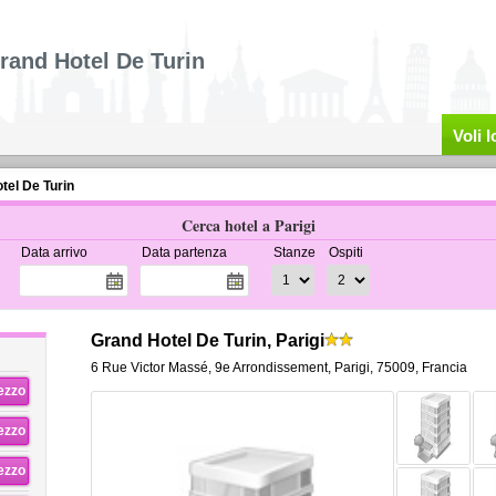
rand Hotel De Turin
Voli 
tel De Turin
Cerca hotel a Parigi
Data arrivo
Data partenza
Stanze
Ospiti
Grand Hotel De Turin, Parigi
6 Rue Victor Massé
,
9e Arrondissement,
Parigi
,
75009,
Francia
rezzo
rezzo
rezzo