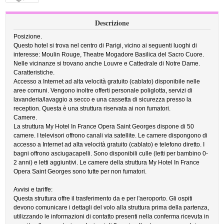
Descrizione
Posizione.
Questo hotel si trova nel centro di Parigi, vicino ai seguenti luoghi di
interesse: Moulin Rouge, Theatre Mogadore Basilica del Sacro Cuore.
Nelle vicinanze si trovano anche Louvre e Cattedrale di Notre Dame.
Caratteristiche.
Accesso a Internet ad alta velocità gratuito (cablato) disponibile nelle
aree comuni. Vengono inoltre offerti personale poliglotta, servizi di
lavanderia/lavaggio a secco e una cassetta di sicurezza presso la
reception. Questa è una struttura riservata ai non fumatori.
Camere.
La struttura My Hotel In France Opera Saint Georges dispone di 50
camere. I televisori offrono canali via satellite. Le camere dispongono di
accesso a Internet ad alta velocità gratuito (cablato) e telefono diretto. I
bagni offrono asciugacapelli. Sono disponibili culle (letti per bambino 0-
2 anni) e letti aggiuntivi. Le camere della struttura My Hotel In France
Opera Saint Georges sono tutte per non fumatori.
Avvisi e tariffe:
Questa struttura offre il trasferimento da e per l'aeroporto. Gli ospiti
devono comunicare i dettagli del volo alla struttura prima della partenza,
utilizzando le informazioni di contatto presenti nella conferma ricevuta in