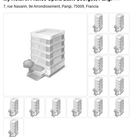
7, rue Navarin
,
9e Arrondissement,
Parigi
,
75009,
Francia