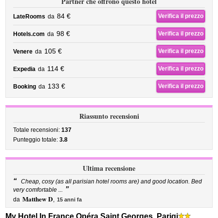
Partner che offrono questo hotel
84 €
Verifica il prezzo
LateRooms
da
98 €
Verifica il prezzo
Hotels.com
da
105 €
Verifica il prezzo
Venere
da
114 €
Verifica il prezzo
Expedia
da
133 €
Verifica il prezzo
Booking
da
Riassunto recensioni
Totale recensioni:
137
Punteggio totale:
3.8
Ultima recensione
“
Cheap, cosy (as all parisian hotel rooms are) and good location. Bed
”
very comfortable ...
Matthew D
da
,
15 anni fa
My Hotel In France Opéra Saint Georges, Parigi