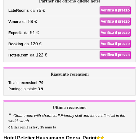
Partner che offrono questo hotel
75 €
Verifica il prezzo
LateRooms
da
89 €
Verifica il prezzo
Venere
da
91 €
Verifica il prezzo
Expedia
da
120 €
Verifica il prezzo
Booking
da
122 €
Verifica il prezzo
Hotels.com
da
Riassunto recensioni
Totale recensioni:
79
Punteggio totale:
3.9
Ultima recensione
“
Clean room with character!! Friendly staff and the smallest lift in the
”
world, worth ...
Karen Farley
da
,
15 anni fa
Hotel Peletier Haussmann Opera, Parigi