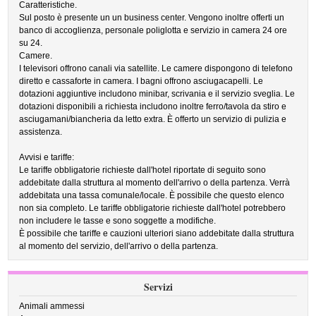
Caratteristiche.
Sul posto è presente un un business center. Vengono inoltre offerti un
banco di accoglienza, personale poliglotta e servizio in camera 24 ore
su 24.
Camere.
I televisori offrono canali via satellite. Le camere dispongono di telefono
diretto e cassaforte in camera. I bagni offrono asciugacapelli. Le
dotazioni aggiuntive includono minibar, scrivania e il servizio sveglia. Le
dotazioni disponibili a richiesta includono inoltre ferro/tavola da stiro e
asciugamani/biancheria da letto extra. È offerto un servizio di pulizia e
assistenza.
Avvisi e tariffe:
Le tariffe obbligatorie richieste dall'hotel riportate di seguito sono
addebitate dalla struttura al momento dell'arrivo o della partenza. Verrà
addebitata una tassa comunale/locale. È possibile che questo elenco
non sia completo. Le tariffe obbligatorie richieste dall'hotel potrebbero
non includere le tasse e sono soggette a modifiche.
È possibile che tariffe e cauzioni ulteriori siano addebitate dalla struttura
al momento del servizio, dell'arrivo o della partenza.
Servizi
Animali ammessi