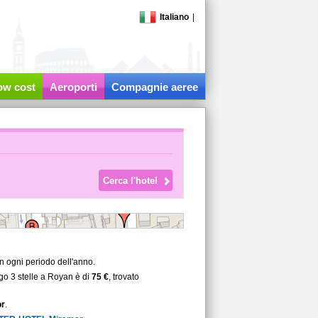
Italiano
|
low cost
Aeroporti
Compagnie aeree
in ogni periodo dell'anno.
rgo 3 stelle a Royan è di
75 €
, trovato
r
.