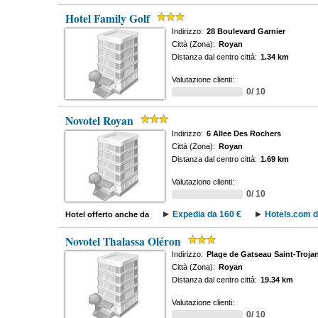
Hotel Family Golf
Indirizzo:
28 Boulevard Garnier
Città (Zona):
Royan
Distanza dal centro città:
1.34 km
Valutazione clienti:
0/ 10
Novotel Royan
Indirizzo:
6 Allee Des Rochers
Città (Zona):
Royan
Distanza dal centro città:
1.69 km
Valutazione clienti:
0/ 10
Expedia da 160 €
Hotels.com d
Hotel offerto anche da
Novotel Thalassa Oléron
Indirizzo:
Plage de Gatseau Saint-Troja
Città (Zona):
Royan
Distanza dal centro città:
19.34 km
Valutazione clienti:
0/ 10