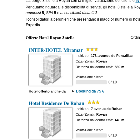
L'albergo 3 stelle a Royan con la miglior valutazione dei clienti è
IN
Per quanto riguarda le disponibilità di servizi, gli hotel 3 stelle a 
ammessi
5
,
SPA
5
e
accessibilità disabili
2
.
I consolidatori alberghieri che presentano il maggior numero di hot
Expedia
.
Offerte Hotel Royan 3 stelle
Ordin
INTER-HOTEL Miramar
Indirizzo:
173, avenue de Pontaillac
Città (Zona):
Royan
Distanza dal centro città:
830 m
Valutazione clienti:
0/ 10
Booking da 75 €
Hotel offerto anche da
Hotel Residence De Rohan
Indirizzo:
7 avenue de Rohan
Città (Zona):
Royan
Distanza dal centro città:
440 m
Valutazione clienti:
0/ 10