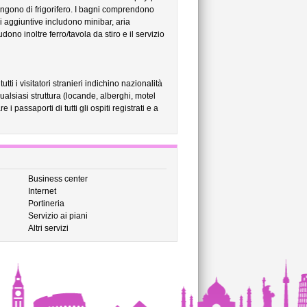
ngono di frigorifero. I bagni comprendono
ni aggiuntive includono minibar, aria
dono inoltre ferro/tavola da stiro e il servizio
tti i visitatori stranieri indichino nazionalità
lsiasi struttura (locande, alberghi, motel
e i passaporti di tutti gli ospiti registrati e a
Business center
Internet
Portineria
Servizio ai piani
Altri servizi