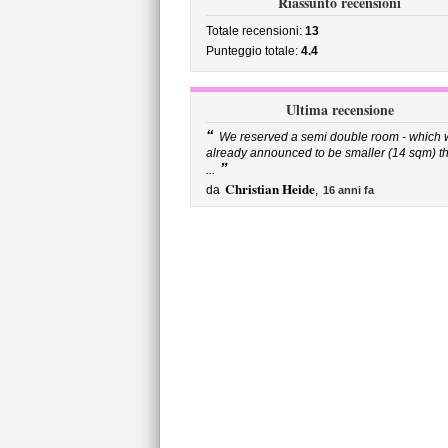
Riassunto recensioni
Totale recensioni:
13
Punteggio totale:
4.4
Ultima recensione
“
We reserved a semi double room - which 
already announced to be smaller (14 sqm) t
”
...
Christian Heide
da
,
16 anni fa