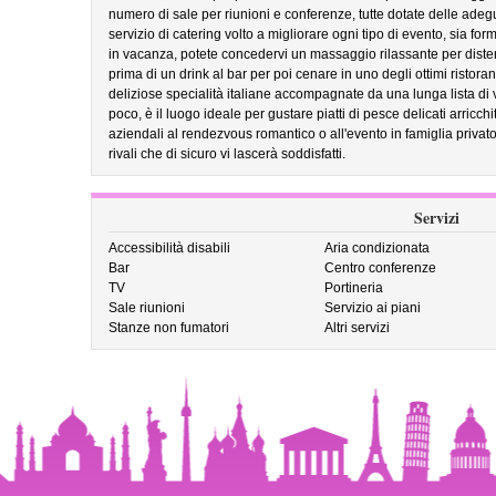
numero di sale per riunioni e conferenze, tutte dotate delle adeg
servizio di catering volto a migliorare ogni tipo di evento, sia fo
in vacanza, potete concedervi un massaggio rilassante per distend
prima di un drink al bar per poi cenare in uno degli ottimi ristora
deliziose specialità italiane accompagnate da una lunga lista di 
poco, è il luogo ideale per gustare piatti di pesce delicati arricchi
aziendali al rendezvous romantico o all'evento in famiglia privat
rivali che di sicuro vi lascerà soddisfatti.
Servizi
Accessibilità disabili
Aria condizionata
Bar
Centro conferenze
TV
Portineria
Sale riunioni
Servizio ai piani
Stanze non fumatori
Altri servizi