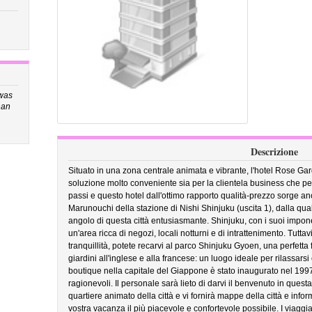
was
han
Descrizione
Situato in una zona centrale animata e vibrante, l'hotel Rose G
soluzione molto conveniente sia per la clientela business che per i
passi e questo hotel dall'ottimo rapporto qualità-prezzo sorge an
Marunouchi della stazione di Nishi Shinjuku (uscita 1), dalla qua
angolo di questa città entusiasmante. Shinjuku, con i suoi impone
un'area ricca di negozi, locali notturni e di intrattenimento. Tuttavi
tranquillità, potete recarvi al parco Shinjuku Gyoen, una perfetta f
giardini all'inglese e alla francese: un luogo ideale per rilassar
boutique nella capitale del Giappone è stato inaugurato nel 1997 e
ragionevoli. Il personale sarà lieto di darvi il benvenuto in questa
quartiere animato della città e vi fornirà mappe della città e infor
vostra vacanza il più piacevole e confortevole possibile. I viaggia