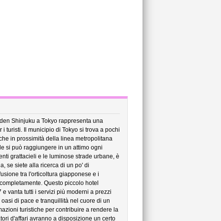
arden Shinjuku a Tokyo rappresenta una
 turisti. Il municipio di Tokyo si trova a pochi
che in prossimità della linea metropolitana
le si può raggiungere in un attimo ogni
nti grattacieli e le luminose strade urbane, è
a, se siete alla ricerca di un po' di
usione tra l'orticoltura giapponese e i
si completamente. Questo piccolo hotel
 vanta tutti i servizi più moderni a prezzi
 oasi di pace e tranquillità nel cuore di un
mazioni turistiche per contribuire a rendere la
tori d'affari avranno a disposizione un certo