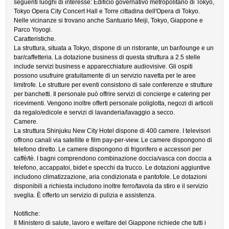
seguenti luoghi di interesse: Edificio governativo metropolitano di Tokyo,
Tokyo Opera City Concert Hall e Torre cittadina dell'Opera di Tokyo.
Nelle vicinanze si trovano anche Santuario Meiji, Tokyo, Giappone e
Parco Yoyogi.
Caratteristiche.
La struttura, situata a Tokyo, dispone di un ristorante, un bar/lounge e un
bar/caffetteria. La dotazione business di questa struttura a 2.5 stelle
include servizi business e apparecchiature audiovisive. Gli ospiti
possono usufruire gratuitamente di un servizio navetta per le aree
limitrofe. Le strutture per eventi consistono di sale conferenze e strutture
per banchetti. Il personale può offrire servizi di concierge e catering per
ricevimenti. Vengono inoltre offerti personale poliglotta, negozi di articoli
da regalo/edicole e servizi di lavanderia/lavaggio a secco.
Camere.
La struttura Shinjuku New City Hotel dispone di 400 camere. I televisori
offrono canali via satellite e film pay-per-view. Le camere dispongono di
telefono diretto. Le camere dispongono di frigorifero e accessori per
caffè/tè. I bagni comprendono combinazione doccia/vasca con doccia a
telefono, accappatoi, bidet e specchi da trucco. Le dotazioni aggiuntive
includono climatizzazione, aria condizionata e pantofole. Le dotazioni
disponibili a richiesta includono inoltre ferro/tavola da stiro e il servizio
sveglia. È offerto un servizio di pulizia e assistenza.
Notifiche:
Il Ministero di salute, lavoro e welfare del Giappone richiede che tutti i