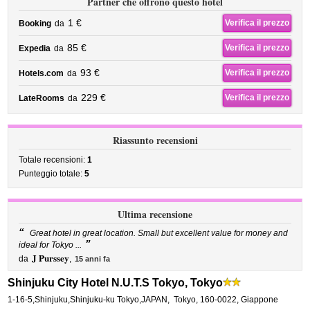
Partner che offrono questo hotel
1 €
Verifica il prezzo
Booking
da
85 €
Verifica il prezzo
Expedia
da
93 €
Verifica il prezzo
Hotels.com
da
229 €
Verifica il prezzo
LateRooms
da
Riassunto recensioni
Totale recensioni:
1
Punteggio totale:
5
Ultima recensione
“
Great hotel in great location. Small but excellent value for money and
”
ideal for Tokyo ...
J Purssey
da
,
15 anni fa
Shinjuku City Hotel N.U.T.S Tokyo, Tokyo
1-16-5,Shinjuku,Shinjuku-ku Tokyo,JAPAN
,
Tokyo
,
160-0022,
Giappone