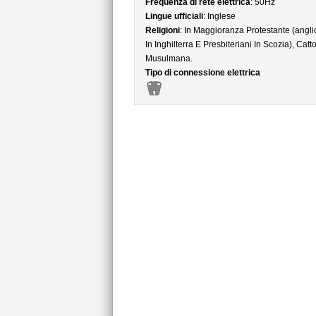
Frequenza di rete elettrica
: 50Hz
Lingue ufficiali
: Inglese
Religioni
: In Maggioranza Protestante (angli
In Inghilterra E Presbiteriani In Scozia), Catto
Musulmana.
Tipo di connessione elettrica