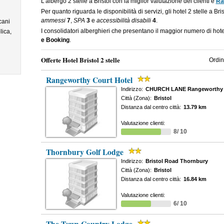
L'albergo 2 stelle a Bristol con la miglior valutazione dei clienti è
Ra
Per quanto riguarda le disponibilità di servizi, gli hotel 2 stelle a Bri
ammessi
7
,
SPA
3
e
accessibilità disabili
4
.
cani
I consolidatori alberghieri che presentano il maggior numero di hote
lica,
e Booking
.
Offerte Hotel Bristol 2 stelle
Ordin
Rangeworthy Court Hotel
Indirizzo:
CHURCH LANE Rangeworthy
Città (Zona):
Bristol
Distanza dal centro città:
13.79 km
Valutazione clienti:
8/ 10
Thornbury Golf Lodge
Indirizzo:
Bristol Road Thornbury
Città (Zona):
Bristol
Distanza dal centro città:
16.84 km
Valutazione clienti:
6/ 10