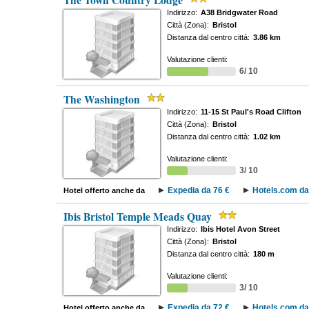
The Town Country Lodge
Indirizzo:
A38 Bridgwater Road
Città (Zona):
Bristol
Distanza dal centro città:
3.86 km
Valutazione clienti:
6/ 10
The Washington
Indirizzo:
11-15 St Paul's Road Clifton
Città (Zona):
Bristol
Distanza dal centro città:
1.02 km
Valutazione clienti:
3/ 10
Expedia da 76 €
Hotels.com da
Hotel offerto anche da
Ibis Bristol Temple Meads Quay
Indirizzo:
Ibis Hotel Avon Street
Città (Zona):
Bristol
Distanza dal centro città:
180 m
Valutazione clienti:
3/ 10
Expedia da 72 €
Hotels.com da
Hotel offerto anche da