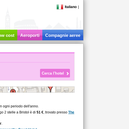
Italiano
|
low cost
Aeroporti
Compagnie aeree
in ogni periodo dell'anno.
o 2 stelle a Bristol è di
51 €
, trovato presso
The
r
.