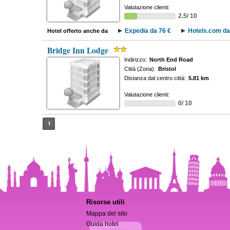
Valutazione clienti:
2.5/ 10
Expedia da 76 €
Hotels.com da
Hotel offerto anche da
Bridge Inn Lodge
Indirizzo:
North End Road
Città (Zona):
Bristol
Distanza dal centro città:
5.81 km
Valutazione clienti:
0/ 10
1
Risorse utili
Mappa del sito
Guida hotel