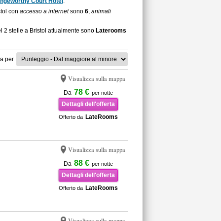
ngeworthy Court Hotel
.
stol con
accesso a internet
sono
6
,
animali
l 2 stelle a Bristol attualmente sono
Laterooms
a per
Visualizza sulla mappa
78 €
Da
per notte
Dettagli dell'offerta
LateRooms
Offerto da
Visualizza sulla mappa
88 €
Da
per notte
Dettagli dell'offerta
LateRooms
Offerto da
Visualizza sulla mappa