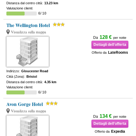
Distanza dal centro città:
13.23 km
Valutazione clienti:
6/ 10
The Wellington Hotel
Visualizza sulla mappa
128 €
Da
per notte
Dettagli dell'offerta
LateRooms
Offerto da
Indirizzo:
Gloucester Road
Città (Zona):
Bristol
Distanza dal centro città:
4.35 km
Valutazione clienti:
6/ 10
Avon Gorge Hotel
Visualizza sulla mappa
134 €
Da
per notte
Dettagli dell'offerta
Expedia
Offerto da