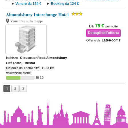
Venere da 124 €
Booking da 124 €
Almondsbury Interchange Hotel
Visualizza sulla mappa
79 €
Da
per notte
Dettagli dell'offerta
LateRooms
Offerto da
Indirizzo:
Gloucester Road,Almondsbury
Città (Zona):
Bristol
Distanza dal centro città:
11.53 km
Valutazione clienti:
5/ 10
1
2
3