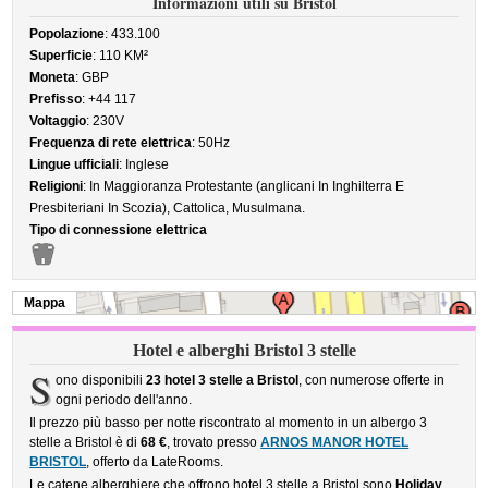
Informazioni utili su Bristol
Popolazione
: 433.100
Superficie
: 110 KM²
Moneta
: GBP
Prefisso
: +44 117
Voltaggio
: 230V
Frequenza di rete elettrica
: 50Hz
Lingue ufficiali
: Inglese
Religioni
: In Maggioranza Protestante (anglicani In Inghilterra E
Presbiteriani In Scozia), Cattolica, Musulmana.
Tipo di connessione elettrica
Mappa
Hotel e alberghi Bristol 3 stelle
S
ono disponibili
23 hotel 3 stelle a Bristol
, con numerose offerte in
ogni periodo dell'anno.
Il prezzo più basso per notte riscontrato al momento in un albergo 3
stelle a Bristol è di
68 €
, trovato presso
ARNOS MANOR HOTEL
BRISTOL
, offerto da LateRooms.
Le catene alberghiere che offrono hotel 3 stelle a Bristol sono
Holiday