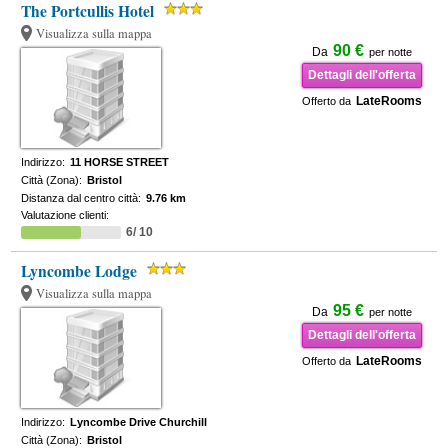
The Portcullis Hotel
Visualizza sulla mappa
90 €
Da
per notte
Dettagli dell'offerta
LateRooms
Offerto da
Indirizzo:
11 HORSE STREET
Città (Zona):
Bristol
Distanza dal centro città:
9.76 km
Valutazione clienti:
6/ 10
Lyncombe Lodge
Visualizza sulla mappa
95 €
Da
per notte
Dettagli dell'offerta
LateRooms
Offerto da
Indirizzo:
Lyncombe Drive Churchill
Città (Zona):
Bristol