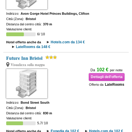
Indirizzo:
Avon Gorge Hotel Princes Buildings, Clifton
Città (Zona):
Bristol
Distanza dal centro città:
370 m
Valutazione clienti:
6/ 10
Hotels.com da 134 €
Hotel offerto anche da
LateRooms da 148 €
Future Inn Bristol
Visualizza sulla mappa
102 €
Da
per notte
Dettagli dell'offerta
LateRooms
Offerto da
Indirizzo:
Bond Street South
Città (Zona):
Bristol
Distanza dal centro città:
830 m
Valutazione clienti:
5.7/ 10
Expedia da 102 €
Hotels.com da 102 €
Hotel offerto anche da