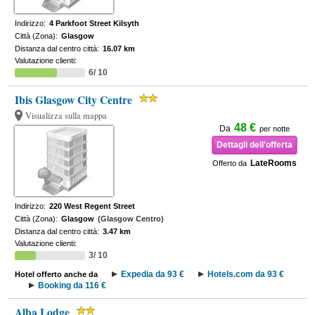
Indirizzo:
4 Parkfoot Street Kilsyth
Città (Zona):
Glasgow
Distanza dal centro città:
16.07 km
Valutazione clienti:
6/ 10
Ibis Glasgow City Centre
Visualizza sulla mappa
48 €
Da
per notte
Dettagli dell'offerta
LateRooms
Offerto da
Indirizzo:
220 West Regent Street
Città (Zona):
Glasgow
(Glasgow Centro)
Distanza dal centro città:
3.47 km
Valutazione clienti:
3/ 10
Expedia da 93 €
Hotels.com da 93 €
Hotel offerto anche da
Booking da 116 €
Alba Lodge