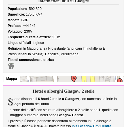
Informazioni utili su Glasgow
Popolazione
: 592.820
Superficie
: 175.5 KM²
Moneta
: GBP
Prefisso
: +44 141
Voltaggio
: 230V
Frequenza di rete elettrica
: 50Hz
Lingue ufficiali
: Inglese
Religioni
: In Maggioranza Protestante (anglicani In Inghilterra E
Presbiteriani In Scozia), Cattolica, Musulmana.
Tipo di connessione elettrica
Mappa
Hotel e alberghi Glasgow 2 stelle
S
ono disponibili
6 hotel 2 stelle a Glasgow
, con numerose offerte in
ogni periodo dell'anno.
Le zone della città con strutture alberghiere a 2 stelle sono
1
, quelle con
il maggior numero di hotel sono
Glasgow Centro
.
Il prezzo più basso per notte riscontrato al momento in un albergo 2
stelle a Glasgow è di
48 €
, trovato presso
Ibis Glasgow City Centre
,