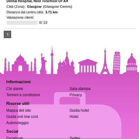
Dental Hospital, Next ToSchool Of Art
Città (Zona):
Glasgow
(Glasgow Centro)
Distanza dal centro città:
3.71 km
Valutazione clienti:
0/ 10
1
Informazioni
Chi siamo
Sala stampa
Termini e condizioni
Privacy
Risorse utili
Mappa del sito
Guida hotel
Guida voli low cost
Hotel
Autonoleggio
Social
Facebook
Twitter