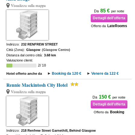
Visualizza sulla mappa
85 €
Da
per notte
Dettagli dell'offerta
LateRooms
Offerto da
Indirizzo:
232 RENFREW STREET
Città (Zona):
Glasgow
(Glasgow Centro)
Distanza dal centro città:
3.68 km
Valutazione clienti:
2/ 10
Booking da 120 €
Venere da 122 €
Hotel offerto anche da
Rennie Mackintosh City Hotel
Visualizza sulla mappa
150 €
Da
per notte
Dettagli dell'offerta
Booking
Offerto da
Indirizzo:
218 Renfrew Street Garnethill, Behind Glasgow