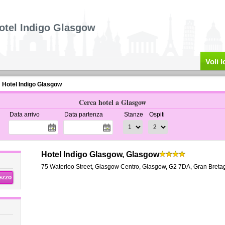
otel Indigo Glasgow
Voli 
Hotel Indigo Glasgow
Cerca hotel a Glasgow
Data arrivo
Data partenza
Stanze
Ospiti
Hotel Indigo Glasgow, Glasgow
75 Waterloo Street
,
Glasgow Centro,
Glasgow
,
G2 7DA,
Gran Breta
rezzo