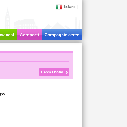
Italiano
|
low cost
Aeroporti
Compagnie aeree
gna