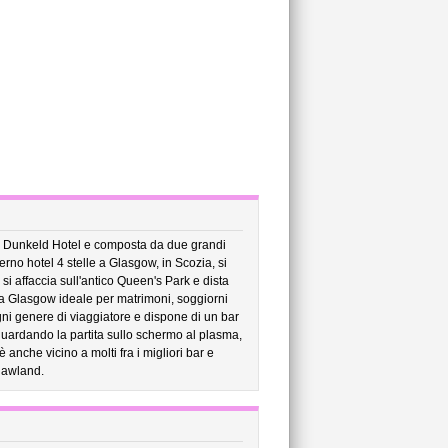
e Dunkeld Hotel e composta da due grandi
no hotel 4 stelle a Glasgow, in Scozia, si
 si affaccia sull'antico Queen's Park e dista
l a Glasgow ideale per matrimoni, soggiorni
gni genere di viaggiatore e dispone di un bar
 guardando la partita sullo schermo al plasma,
è anche vicino a molti fra i migliori bar e
hawland.