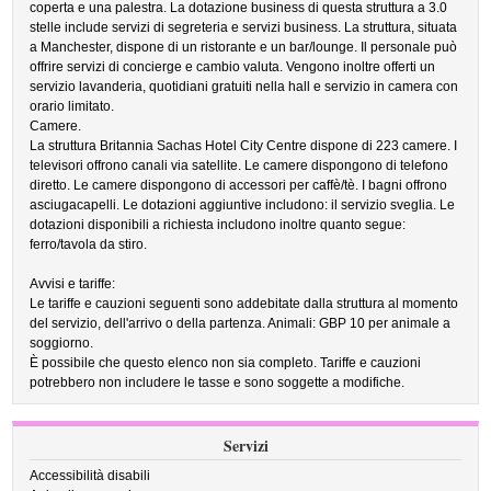
coperta e una palestra. La dotazione business di questa struttura a 3.0
stelle include servizi di segreteria e servizi business. La struttura, situata
a Manchester, dispone di un ristorante e un bar/lounge. Il personale può
offrire servizi di concierge e cambio valuta. Vengono inoltre offerti un
servizio lavanderia, quotidiani gratuiti nella hall e servizio in camera con
orario limitato.
Camere.
La struttura Britannia Sachas Hotel City Centre dispone di 223 camere. I
televisori offrono canali via satellite. Le camere dispongono di telefono
diretto. Le camere dispongono di accessori per caffè/tè. I bagni offrono
asciugacapelli. Le dotazioni aggiuntive includono: il servizio sveglia. Le
dotazioni disponibili a richiesta includono inoltre quanto segue:
ferro/tavola da stiro.
Avvisi e tariffe:
Le tariffe e cauzioni seguenti sono addebitate dalla struttura al momento
del servizio, dell'arrivo o della partenza. Animali: GBP 10 per animale a
soggiorno.
È possibile che questo elenco non sia completo. Tariffe e cauzioni
potrebbero non includere le tasse e sono soggette a modifiche.
Servizi
Accessibilità disabili